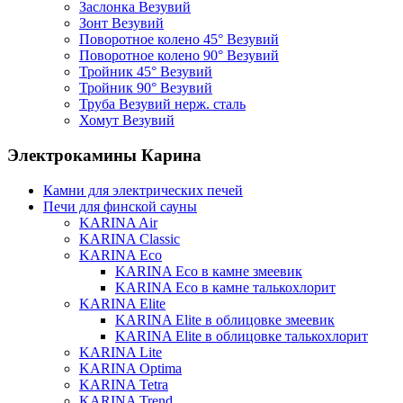
Заслонка Везувий
Зонт Везувий
Поворотное колено 45° Везувий
Поворотное колено 90° Везувий
Тройник 45° Везувий
Тройник 90° Везувий
Труба Везувий нерж. сталь
Хомут Везувий
Электрокамины Карина
Камни для электрических печей
Печи для финской сауны
KARINA Air
KARINA Classic
KARINA Eco
KARINA Eco в камне змеевик
KARINA Eco в камне талькохлорит
KARINA Elite
KARINA Elite в облицовке змеевик
KARINA Elite в облицовке талькохлорит
KARINA Lite
KARINA Optima
KARINA Tetra
KARINA Trend