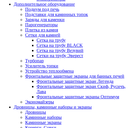
Дополнительное оборудование
Подиум под печь
Подставки для каминных топок
Заряды для каменки
Парогенераторы
Плитка из камня
Сетки для камней
Сетка на трубу
Сетка на трубу BLACK
Сетка на трубу Везувий
Сетки на трубу Эверест
Турбопар
Усилитель топки
Устройство теплообмена
Фронтальные защитные экраны для банных печей
Фронтальные защитные экран Легенда
Фронтальные защитные экран Скиф, Русичъ,
Лава
Фронтальные защитные экраны Оптимум
Экономайзеры
Дровницы, каминные наборы и экраны
Дровницы
Каминные наборы
Каминные экраны
Кочерги, Совки