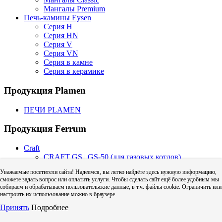
Мангалы Premium
Печь-камины Eysen
Серия H
Серия HN
Серия V
Серия VN
Серия в камне
Серия в керамике
Продукция Plamen
ПЕЧИ PLAMEN
Продукция Ferrum
Craft
CRAFT GS | GS-50 (для газовых котлов)
CRAFT HF | HF-50 (для твердого топлива)
Уважаемые посетители сайта! Надеемся, вы легко найдёте здесь нужную информацию,
Craft HF (одностенный дымоход)
сможете задать вопрос или оплатить услуги. Чтобы сделать сайт ещё более удобным мы
Адаптер котла Craft
собираем и обрабатываем пользовательские данные, в т.ч. файлы cookie. Ограничить или
Дефлектор Craft (зонт с ветрозащитой)
настроить их использование можно в браузере.
Колено Craft
Принять
Подробнее
Тройник Craft
Труба Craft