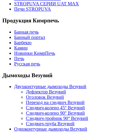
STROPUVA СЕРИИ UAT MAX
Печи STROPUVA
Продукция Кимрпечь
Банная печь
Банный портал
Барбекю
Камин
Новинки КимрПечь
Печь
Русская печь
Дымоходы Везувий
Двухконтурные дымоходы Везувий
Дефлектор Везувий
Оголовок Везувий
Переход на сэндвич Везувий
Сэндвич-колено 45° Везувий
Сэндвич-колено 90° Везувий
Сэндвич-тройник 90° Везувий
Сэндвич-труба Везувий
Одноконтурные дымоходы Везувий