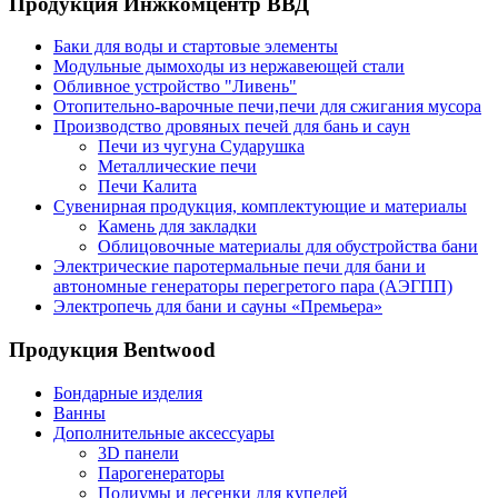
Продукция Инжкомцентр ВВД
Баки для воды и стартовые элементы
Модульные дымоходы из нержавеющей стали
Обливное устройство "Ливень"
Отопительно-варочные печи,печи для сжигания мусора
Производство дровяных печей для бань и саун
Печи из чугуна Сударушка
Металлические печи
Печи Калита
Сувенирная продукция, комплектующие и материалы
Камень для закладки
Облицовочные материалы для обустройства бани
Электрические паротермальные печи для бани и
автономные генераторы перегретого пара (АЭГПП)
Электропечь для бани и сауны «Премьера»
Продукция Bentwood
Бондарные изделия
Ванны
Дополнительные аксессуары
3D панели
Парогенераторы
Подиумы и лесенки для купелей