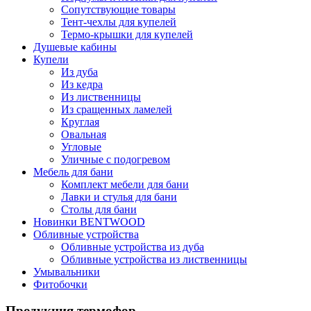
Сопутствующие товары
Тент-чехлы для купелей
Термо-крышки для купелей
Душевые кабины
Купели
Из дуба
Из кедра
Из лиственницы
Из сращенных ламелей
Круглая
Овальная
Угловые
Уличные с подогревом
Мебель для бани
Комплект мебели для бани
Лавки и стулья для бани
Столы для бани
Новинки BENTWOOD
Обливные устройства
Обливные устройства из дуба
Обливные устройства из лиственницы
Умывальники
Фитобочки
Продукция термофор