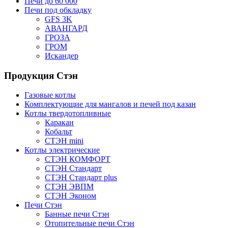
Печи до 60 000
Печи под обкладку
GFS 3K
АВАНГАРД
ГРОЗА
ГРОМ
Искандер
Продукция Стэн
Газовые котлы
Комплектующие для мангалов и печей под казан
Котлы твердотопливные
Каракан
Кобальт
СТЭН mini
Котлы электрические
СТЭН КОМФОРТ
СТЭН Стандарт
СТЭН Стандарт plus
СТЭН ЭВПМ
СТЭН Эконом
Печи Стэн
Банные печи Стэн
Отопительные печи Стэн