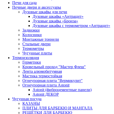
Печи для сада
Печные двери и аксессуары
Духовые шкафы для печи
Духовые шкафы «Антрацит»
Духовые шкафы «Бронза»
Духовые шкафы с термометром «Антрацит»
Задвижки
Колосники
Монтажные тоннели
Стальные двери
Термометры
Чугунные плиты
Термоизоляция
Герметики
Кровельный проход "Мастер Флеш"
Лента алюмобитумная
Мастика термостойкая
Огнеупорная плита "Вермикулит"
Огнеупорная плита Astonit
Astonit (фиброцементные панели)
Astonit ДЕКОР
Чугунная посуда
КАЗАНЫ
ПЛИТЫ ДЛЯ БАРБЕКЮ И МАНГАЛА
РЕШЁТКИ ДЛЯ БАРБЕКЮ