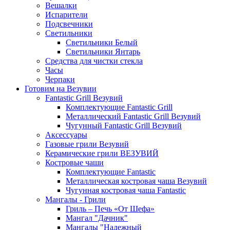
Вешалки
Испарители
Подсвечники
Светильники
Светильники Белый
Светильники Янтарь
Средства для чистки стекла
Часы
Черпаки
Готовим на Везувии
Fantastic Grill Везувий
Комплектующие Fantastic Grill
Металлический Fantastic Grill Везувий
Чугунный Fantastic Grill Везувий
Аксессуары
Газовые грили Везувий
Керамические грили ВЕЗУВИЙ
Костровые чаши
Комплектующие Fantastic
Металлическая костровая чаша Везувий
Чугунная костровая чаша Fantastic
Мангалы - Грили
Гриль – Печь «От Шефа»
Мангал "Дачник"
Мангалы "Надежный