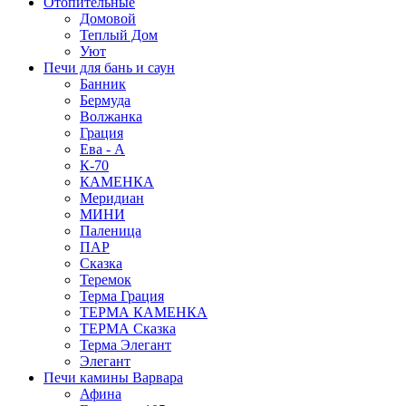
Отопительные
Домовой
Теплый Дом
Уют
Печи для бань и саун
Банник
Бермуда
Волжанка
Грация
Ева - А
К-70
КАМЕНКА
Меридиан
МИНИ
Паленица
ПАР
Сказка
Теремок
Терма Грация
ТЕРМА КАМЕНКА
ТЕРМА Сказка
Терма Элегант
Элегант
Печи камины Варвара
Афина