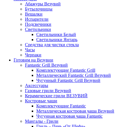
Абажуры Везувий
Бутылочницы
Вешалки
Испарители
Подсвечники
Светильники
Светильники Белый
Светильники Янтарь
Средства для чистки стекла
Часы
Черпаки
Готовим на Везувии
Fantastic Grill Везувий
Комплектующие Fantastic Grill
Металлический Fantastic Grill Везувий
Чугунный Fantastic Grill Везувий
Аксессуары
Газовые грили Везувий
Керамические грили ВЕЗУВИЙ
Костровые чаши
Комплектующие Fantastic
Металлическая костровая чаша Везувий
Чугунная костровая чаша Fantastic
Мангалы - Грили
Гриль – Печь «От Шефа»