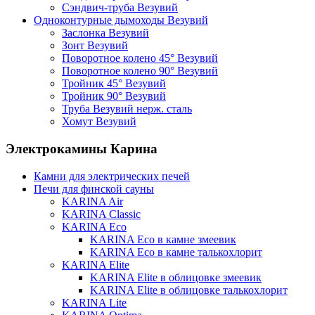
Сэндвич-труба Везувий
Одноконтурные дымоходы Везувий
Заслонка Везувий
Зонт Везувий
Поворотное колено 45° Везувий
Поворотное колено 90° Везувий
Тройник 45° Везувий
Тройник 90° Везувий
Труба Везувий нерж. сталь
Хомут Везувий
Электрокамины Карина
Камни для электрических печей
Печи для финской сауны
KARINA Air
KARINA Classic
KARINA Eco
KARINA Eco в камне змеевик
KARINA Eco в камне талькохлорит
KARINA Elite
KARINA Elite в облицовке змеевик
KARINA Elite в облицовке талькохлорит
KARINA Lite