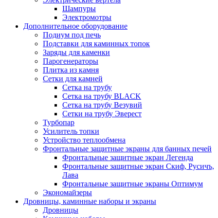
Шампуры
Электромотры
Дополнительное оборудование
Подиум под печь
Подставки для каминных топок
Заряды для каменки
Парогенераторы
Плитка из камня
Сетки для камней
Сетка на трубу
Сетка на трубу BLACK
Сетка на трубу Везувий
Сетки на трубу Эверест
Турбопар
Усилитель топки
Устройство теплообмена
Фронтальные защитные экраны для банных печей
Фронтальные защитные экран Легенда
Фронтальные защитные экран Скиф, Русичъ,
Лава
Фронтальные защитные экраны Оптимум
Экономайзеры
Дровницы, каминные наборы и экраны
Дровницы