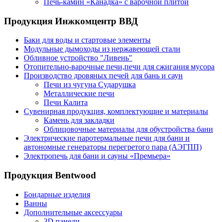
Печь-камин «Канадка» с варочной плитой
Продукция Инжкомцентр ВВД
Баки для воды и стартовые элементы
Модульные дымоходы из нержавеющей стали
Обливное устройство "Ливень"
Отопительно-варочные печи,печи для сжигания мусора
Производство дровяных печей для бань и саун
Печи из чугуна Сударушка
Металлические печи
Печи Калита
Сувенирная продукция, комплектующие и материалы
Камень для закладки
Облицовочные материалы для обустройства бани
Электрические паротермальные печи для бани и
автономные генераторы перегретого пара (АЭГПП)
Электропечь для бани и сауны «Премьера»
Продукция Bentwood
Бондарные изделия
Ванны
Дополнительные аксессуары
3D панели