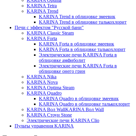
KARINA Optima
KARINA Tetra
KARINA Trend
KARINA Trend в облицовке змеевик
KARINA Trend в облицовке талькохлорит
Печи с эффектом "Русской бани"
KARINA Classic Steam
KARINA Forta
KARINA Forta в облицовке змеевик
KARINA Forta в облицовке талькохлорит
Электрические печи KARINA Forta в
облицовке амфиболит
Электрические печи KARINA Forta в
облицовке онего грин
KARINA Nika
KARINA Nova
KARINA Optima Steam
KARINA Quadro
KARINA Quadro в облицовке змеевик
KARINA Quadro в облицовке талькохлорит
KARINA Вол WallKARINA Вол Wall
KARINA Стоун Stone
Электрические печи KARINA Clio
Пульты управения KARINA