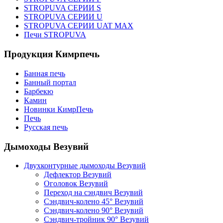
STROPUVA СЕРИИ S
STROPUVA СЕРИИ U
STROPUVA СЕРИИ UAT MAX
Печи STROPUVA
Продукция Кимрпечь
Банная печь
Банный портал
Барбекю
Камин
Новинки КимрПечь
Печь
Русская печь
Дымоходы Везувий
Двухконтурные дымоходы Везувий
Дефлектор Везувий
Оголовок Везувий
Переход на сэндвич Везувий
Сэндвич-колено 45° Везувий
Сэндвич-колено 90° Везувий
Сэндвич-тройник 90° Везувий