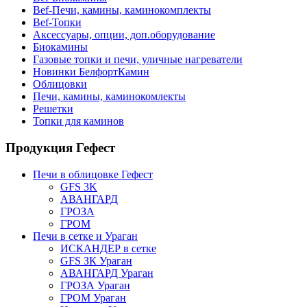
Bef-Печи, камины, каминокомплекты
Bef-Топки
Аксессуары, опции, доп.оборудование
Биокамины
Газовые топки и печи, уличные нагреватели
Новинки БелфортКамин
Облицовки
Печи, камины, каминокомлекты
Решетки
Топки для каминов
Продукция Гефест
Печи в облицовке Гефест
GFS 3K
АВАНГАРД
ГРОЗА
ГРОМ
Печи в сетке и Ураган
ИСКАНДЕР в сетке
GFS ЗК Ураган
АВАНГАРД Ураган
ГРОЗА Ураган
ГРОМ Ураган