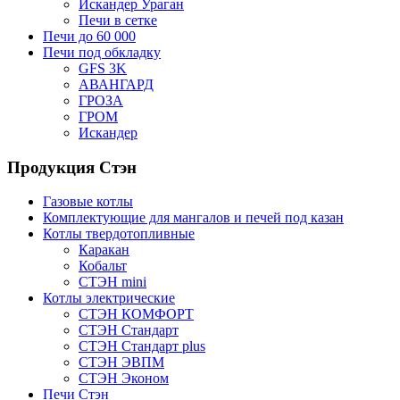
Искандер Ураган
Печи в сетке
Печи до 60 000
Печи под обкладку
GFS 3K
АВАНГАРД
ГРОЗА
ГРОМ
Искандер
Продукция Стэн
Газовые котлы
Комплектующие для мангалов и печей под казан
Котлы твердотопливные
Каракан
Кобальт
СТЭН mini
Котлы электрические
СТЭН КОМФОРТ
СТЭН Стандарт
СТЭН Стандарт plus
СТЭН ЭВПМ
СТЭН Эконом
Печи Стэн