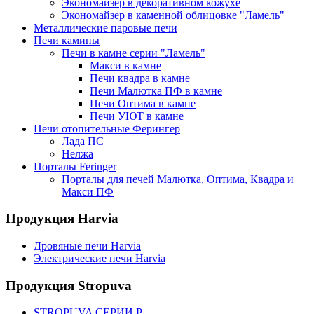
Экономайзер в декоративном кожухе
Экономайзер в каменной облицовке "Ламель"
Металлические паровые печи
Печи камины
Печи в камне серии "Ламель"
Макси в камне
Печи квадра в камне
Печи Малютка ПФ в камне
Печи Оптима в камне
Печи УЮТ в камне
Печи отопительные Ферингер
Лада ПС
Нелжа
Порталы Feringer
Порталы для печей Малютка, Оптима, Квадра и
Макси ПФ
Продукция Harvia
Дровяные печи Harvia
Электрические печи Harvia
Продукция Stropuva
STROPUVA СЕРИИ P