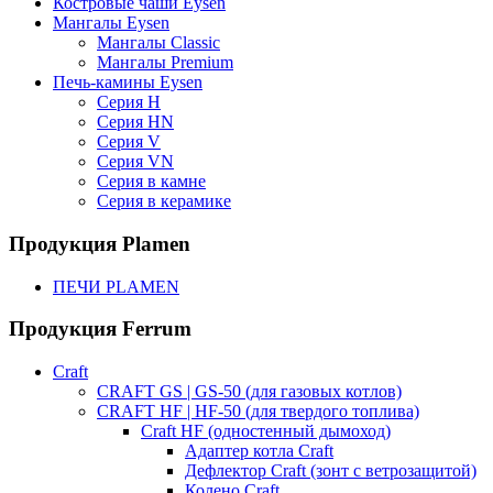
Костровые чаши Eysen
Мангалы Eysen
Мангалы Classic
Мангалы Premium
Печь-камины Eysen
Серия H
Серия HN
Серия V
Серия VN
Серия в камне
Серия в керамике
Продукция Plamen
ПЕЧИ PLAMEN
Продукция Ferrum
Craft
CRAFT GS | GS-50 (для газовых котлов)
CRAFT HF | HF-50 (для твердого топлива)
Craft HF (одностенный дымоход)
Адаптер котла Craft
Дефлектор Craft (зонт с ветрозащитой)
Колено Craft