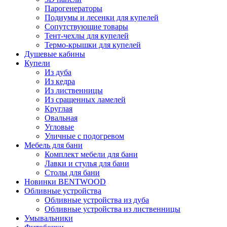
Парогенераторы
Подиумы и лесенки для купелей
Сопутствующие товары
Тент-чехлы для купелей
Термо-крышки для купелей
Душевые кабины
Купели
Из дуба
Из кедра
Из лиственницы
Из сращенных ламелей
Круглая
Овальная
Угловые
Уличные с подогревом
Мебель для бани
Комплект мебели для бани
Лавки и стулья для бани
Столы для бани
Новинки BENTWOOD
Обливные устройства
Обливные устройства из дуба
Обливные устройства из лиственницы
Умывальники