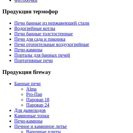
Фитобочки
Продукция термофор
Печи банные из нержавеющей стали
Водогрейные котлы
Печи банные толстостенные
Печи для сада и пикника
Печи отопительные воздухогрейные
Печи-камины
Порталы для банных печей
Портативные печи
Продукция fireway
Банные печи
Alma
Pro-Пар
Паровар 18
Паровар 24
Для дымоходов
Каминные топки
Печи-камины
Печное и каминное литье
Варочные плиты