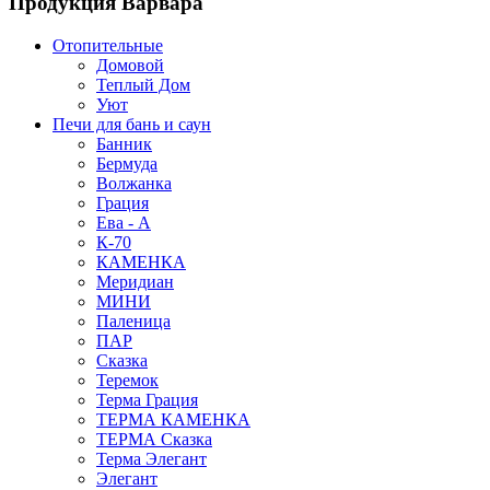
Продукция Варвара
Отопительные
Домовой
Теплый Дом
Уют
Печи для бань и саун
Банник
Бермуда
Волжанка
Грация
Ева - А
К-70
КАМЕНКА
Меридиан
МИНИ
Паленица
ПАР
Сказка
Теремок
Терма Грация
ТЕРМА КАМЕНКА
ТЕРМА Сказка
Терма Элегант
Элегант