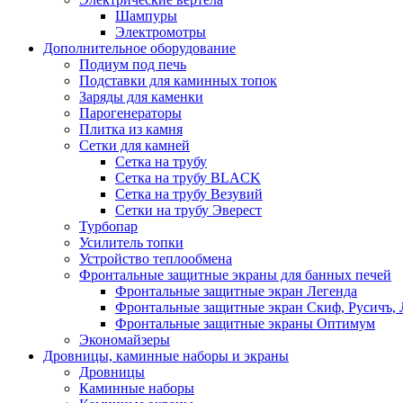
Шампуры
Электромотры
Дополнительное оборудование
Подиум под печь
Подставки для каминных топок
Заряды для каменки
Парогенераторы
Плитка из камня
Сетки для камней
Сетка на трубу
Сетка на трубу BLACK
Сетка на трубу Везувий
Сетки на трубу Эверест
Турбопар
Усилитель топки
Устройство теплообмена
Фронтальные защитные экраны для банных печей
Фронтальные защитные экран Легенда
Фронтальные защитные экран Скиф, Русичъ, 
Фронтальные защитные экраны Оптимум
Экономайзеры
Дровницы, каминные наборы и экраны
Дровницы
Каминные наборы