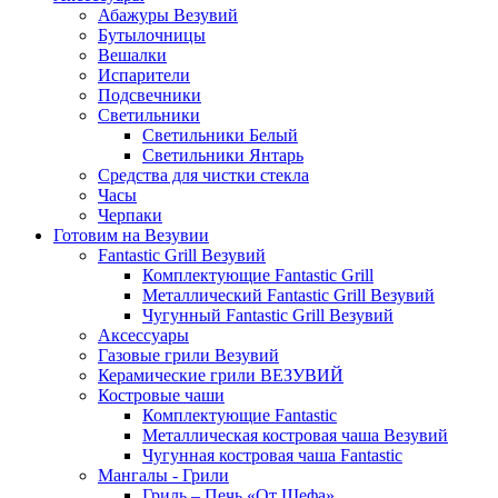
Абажуры Везувий
Бутылочницы
Вешалки
Испарители
Подсвечники
Светильники
Светильники Белый
Светильники Янтарь
Средства для чистки стекла
Часы
Черпаки
Готовим на Везувии
Fantastic Grill Везувий
Комплектующие Fantastic Grill
Металлический Fantastic Grill Везувий
Чугунный Fantastic Grill Везувий
Аксессуары
Газовые грили Везувий
Керамические грили ВЕЗУВИЙ
Костровые чаши
Комплектующие Fantastic
Металлическая костровая чаша Везувий
Чугунная костровая чаша Fantastic
Мангалы - Грили
Гриль – Печь «От Шефа»