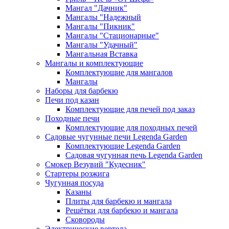
Мангал "Дачник"
Мангалы "Надежный
Мангалы "Пикник"
Мангалы "Стационарные"
Мангалы "Удачный"
Мангальная Вставка
Мангалы и комплектующие
Комплектующие для мангалов
Мангалы
Наборы для барбекю
Печи под казан
Комплектующие для печей под заказ
Походные печи
Комплектующие для походных печей
Садовые чугунные печи Legenda Garden
Комплектующие Legenda Garden
Садовая чугунная печь Legenda Garden
Смокер Везувий "Кудесник"
Стартеры розжига
Чугунная посуда
Казаны
Плиты для барбекю и мангала
Решётки для барбекю и мангала
Сковороды
Электрические вертела