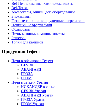
Bef-Печи, камины, каминокомплекты
Bef-Топки
Аксессуары, опции, доп.оборудование
Биокамины
Газовые топки и печи, уличные нагреватели
Новинки БелфортКамин
Облицовки
Печи, камины, каминокомлекты
Решетки
Топки для каминов
Продукция Гефест
Печи в облицовке Гефест
GFS 3K
АВАНГАРД
ГРОЗА
ГРОМ
Печи в сетке и Ураган
ИСКАНДЕР в сетке
GFS ЗК Ураган
АВАНГАРД Ураган
ГРОЗА Ураган
ГРОМ Ураган