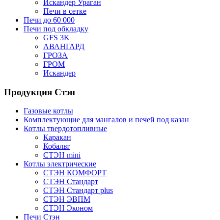
Искандер Ураган
Печи в сетке
Печи до 60 000
Печи под обкладку
GFS 3K
АВАНГАРД
ГРОЗА
ГРОМ
Искандер
Продукция Стэн
Газовые котлы
Комплектующие для мангалов и печей под казан
Котлы твердотопливные
Каракан
Кобальт
СТЭН mini
Котлы электрические
СТЭН КОМФОРТ
СТЭН Стандарт
СТЭН Стандарт plus
СТЭН ЭВПМ
СТЭН Эконом
Печи Стэн