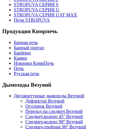
STROPUVA СЕРИИ S
STROPUVA СЕРИИ U
STROPUVA СЕРИИ UAT MAX
Печи STROPUVA
Продукция Кимрпечь
Банная печь
Банный портал
Барбекю
Камин
Новинки КимрПечь
Печь
Русская печь
Дымоходы Везувий
Двухконтурные дымоходы Везувий
Дефлектор Везувий
Оголовок Везувий
Переход на сэндвич Везувий
Сэндвич-колено 45° Везувий
Сэндвич-колено 90° Везувий
Сэндвич-тройник 90° Везувий