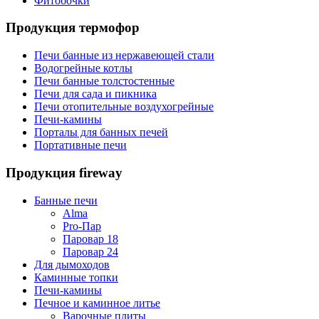
Фитобочки
Продукция термофор
Печи банные из нержавеющей стали
Водогрейные котлы
Печи банные толстостенные
Печи для сада и пикника
Печи отопительные воздухогрейные
Печи-камины
Порталы для банных печей
Портативные печи
Продукция fireway
Банные печи
Alma
Pro-Пар
Паровар 18
Паровар 24
Для дымоходов
Каминные топки
Печи-камины
Печное и каминное литье
Варочные плиты