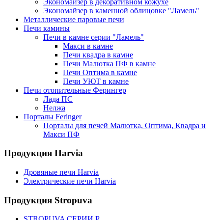
Экономайзер в декоративном кожухе
Экономайзер в каменной облицовке "Ламель"
Металлические паровые печи
Печи камины
Печи в камне серии "Ламель"
Макси в камне
Печи квадра в камне
Печи Малютка ПФ в камне
Печи Оптима в камне
Печи УЮТ в камне
Печи отопительные Ферингер
Лада ПС
Нелжа
Порталы Feringer
Порталы для печей Малютка, Оптима, Квадра и
Макси ПФ
Продукция Harvia
Дровяные печи Harvia
Электрические печи Harvia
Продукция Stropuva
STROPUVA СЕРИИ P