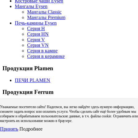
Костровые чаши Eysen
Мангалы Eysen
Мангалы Classic
Мангалы Premium
Печь-камины Eysen
Серия H
Серия HN
Серия V
Серия VN
Серия в камне
Серия в керамике
Продукция Plamen
ПЕЧИ PLAMEN
Продукция Ferrum
Craft
Уважаемые посетители сайта! Надеемся, вы легко найдёте здесь нужную информацию,
CRAFT GS | GS-50 (для газовых котлов)
сможете задать вопрос или оплатить услуги. Чтобы сделать сайт ещё более удобным мы
CRAFT HF | HF-50 (для твердого топлива)
собираем и обрабатываем пользовательские данные, в т.ч. файлы cookie. Ограничить или
Craft HF (одностенный дымоход)
настроить их использование можно в браузере.
Адаптер котла Craft
Принять
Подробнее
Дефлектор Craft (зонт с ветрозащитой)
Колено Craft