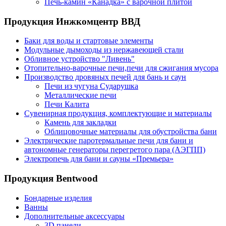
Печь-камин «Канадка» с варочной плитой
Продукция Инжкомцентр ВВД
Баки для воды и стартовые элементы
Модульные дымоходы из нержавеющей стали
Обливное устройство "Ливень"
Отопительно-варочные печи,печи для сжигания мусора
Производство дровяных печей для бань и саун
Печи из чугуна Сударушка
Металлические печи
Печи Калита
Сувенирная продукция, комплектующие и материалы
Камень для закладки
Облицовочные материалы для обустройства бани
Электрические паротермальные печи для бани и
автономные генераторы перегретого пара (АЭГПП)
Электропечь для бани и сауны «Премьера»
Продукция Bentwood
Бондарные изделия
Ванны
Дополнительные аксессуары
3D панели