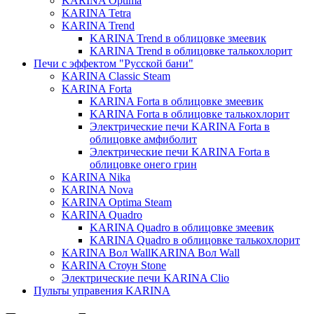
KARINA Optima
KARINA Tetra
KARINA Trend
KARINA Trend в облицовке змеевик
KARINA Trend в облицовке талькохлорит
Печи с эффектом "Русской бани"
KARINA Classic Steam
KARINA Forta
KARINA Forta в облицовке змеевик
KARINA Forta в облицовке талькохлорит
Электрические печи KARINA Forta в
облицовке амфиболит
Электрические печи KARINA Forta в
облицовке онего грин
KARINA Nika
KARINA Nova
KARINA Optima Steam
KARINA Quadro
KARINA Quadro в облицовке змеевик
KARINA Quadro в облицовке талькохлорит
KARINA Вол WallKARINA Вол Wall
KARINA Стоун Stone
Электрические печи KARINA Clio
Пульты управения KARINA