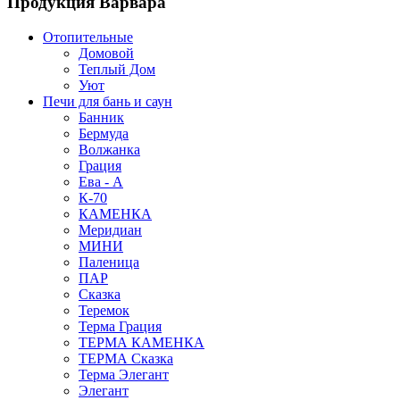
Продукция Варвара
Отопительные
Домовой
Теплый Дом
Уют
Печи для бань и саун
Банник
Бермуда
Волжанка
Грация
Ева - А
К-70
КАМЕНКА
Меридиан
МИНИ
Паленица
ПАР
Сказка
Теремок
Терма Грация
ТЕРМА КАМЕНКА
ТЕРМА Сказка
Терма Элегант
Элегант