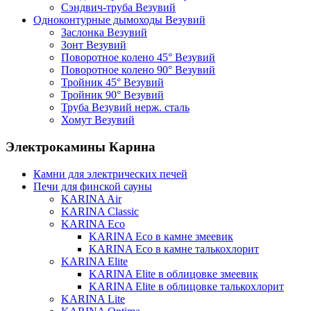
Сэндвич-труба Везувий
Одноконтурные дымоходы Везувий
Заслонка Везувий
Зонт Везувий
Поворотное колено 45° Везувий
Поворотное колено 90° Везувий
Тройник 45° Везувий
Тройник 90° Везувий
Труба Везувий нерж. сталь
Хомут Везувий
Электрокамины Карина
Камни для электрических печей
Печи для финской сауны
KARINA Air
KARINA Classic
KARINA Eco
KARINA Eco в камне змеевик
KARINA Eco в камне талькохлорит
KARINA Elite
KARINA Elite в облицовке змеевик
KARINA Elite в облицовке талькохлорит
KARINA Lite