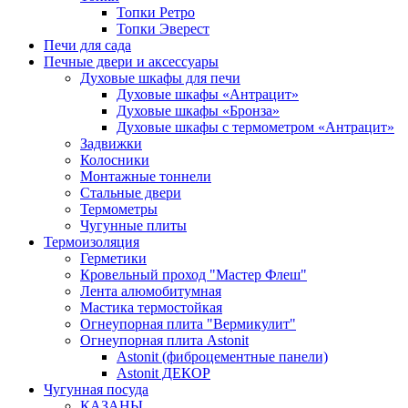
Топки Ретро
Топки Эверест
Печи для сада
Печные двери и аксессуары
Духовые шкафы для печи
Духовые шкафы «Антрацит»
Духовые шкафы «Бронза»
Духовые шкафы с термометром «Антрацит»
Задвижки
Колосники
Монтажные тоннели
Стальные двери
Термометры
Чугунные плиты
Термоизоляция
Герметики
Кровельный проход "Мастер Флеш"
Лента алюмобитумная
Мастика термостойкая
Огнеупорная плита "Вермикулит"
Огнеупорная плита Astonit
Astonit (фиброцементные панели)
Astonit ДЕКОР
Чугунная посуда
КАЗАНЫ