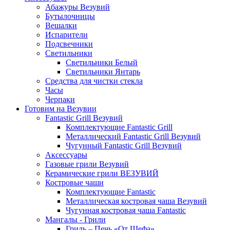
Абажуры Везувий
Бутылочницы
Вешалки
Испарители
Подсвечники
Светильники
Светильники Белый
Светильники Янтарь
Средства для чистки стекла
Часы
Черпаки
Готовим на Везувии
Fantastic Grill Везувий
Комплектующие Fantastic Grill
Металлический Fantastic Grill Везувий
Чугунный Fantastic Grill Везувий
Аксессуары
Газовые грили Везувий
Керамические грили ВЕЗУВИЙ
Костровые чаши
Комплектующие Fantastic
Металлическая костровая чаша Везувий
Чугунная костровая чаша Fantastic
Мангалы - Грили
Гриль – Печь «От Шефа»