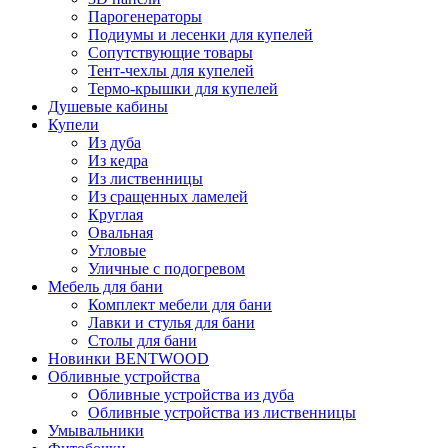
Парогенераторы
Подиумы и лесенки для купелей
Сопутствующие товары
Тент-чехлы для купелей
Термо-крышки для купелей
Душевые кабины
Купели
Из дуба
Из кедра
Из лиственницы
Из сращенных ламелей
Круглая
Овальная
Угловые
Уличные с подогревом
Мебель для бани
Комплект мебели для бани
Лавки и стулья для бани
Столы для бани
Новинки BENTWOOD
Обливные устройства
Обливные устройства из дуба
Обливные устройства из лиственницы
Умывальники