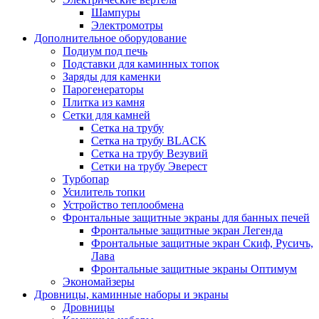
Шампуры
Электромотры
Дополнительное оборудование
Подиум под печь
Подставки для каминных топок
Заряды для каменки
Парогенераторы
Плитка из камня
Сетки для камней
Сетка на трубу
Сетка на трубу BLACK
Сетка на трубу Везувий
Сетки на трубу Эверест
Турбопар
Усилитель топки
Устройство теплообмена
Фронтальные защитные экраны для банных печей
Фронтальные защитные экран Легенда
Фронтальные защитные экран Скиф, Русичъ,
Лава
Фронтальные защитные экраны Оптимум
Экономайзеры
Дровницы, каминные наборы и экраны
Дровницы