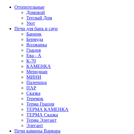
Отопительные
Домовой
Теплый Дом
Уют
Печи для бань и саун
Банник
Бермуда
Волжанка
Грация
Ева - А
К-70
КАМЕНКА
Меридиан
МИНИ
Паленица
ПАР
Сказка
Теремок
Терма Грация
ТЕРМА КАМЕНКА
ТЕРМА Сказка
Терма Элегант
Элегант
Печи камины Варвара