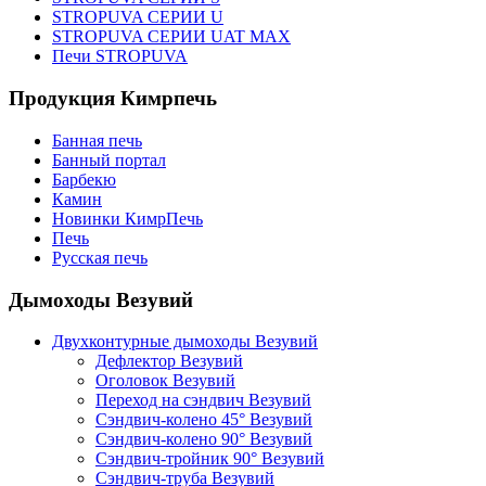
STROPUVA СЕРИИ U
STROPUVA СЕРИИ UAT MAX
Печи STROPUVA
Продукция Кимрпечь
Банная печь
Банный портал
Барбекю
Камин
Новинки КимрПечь
Печь
Русская печь
Дымоходы Везувий
Двухконтурные дымоходы Везувий
Дефлектор Везувий
Оголовок Везувий
Переход на сэндвич Везувий
Сэндвич-колено 45° Везувий
Сэндвич-колено 90° Везувий
Сэндвич-тройник 90° Везувий
Сэндвич-труба Везувий