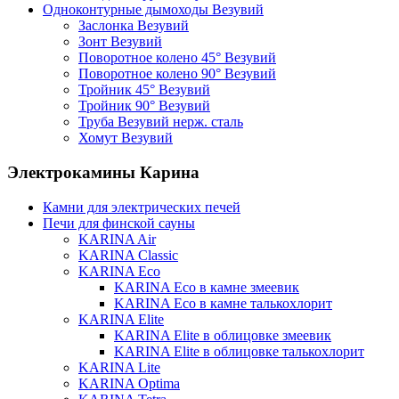
Одноконтурные дымоходы Везувий
Заслонка Везувий
Зонт Везувий
Поворотное колено 45° Везувий
Поворотное колено 90° Везувий
Тройник 45° Везувий
Тройник 90° Везувий
Труба Везувий нерж. сталь
Хомут Везувий
Электрокамины Карина
Камни для электрических печей
Печи для финской сауны
KARINA Air
KARINA Classic
KARINA Eco
KARINA Eco в камне змеевик
KARINA Eco в камне талькохлорит
KARINA Elite
KARINA Elite в облицовке змеевик
KARINA Elite в облицовке талькохлорит
KARINA Lite
KARINA Optima