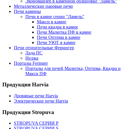
Экономайзер в каменной облицовке "Ламель"
Металлические паровые печи
Печи камины
Печи в камне серии "Ламель"
Макси в камне
Печи квадра в камне
Печи Малютка ПФ в камне
Печи Оптима в камне
Печи УЮТ в камне
Печи отопительные Ферингер
Лада ПС
Нелжа
Порталы Feringer
Порталы для печей Малютка, Оптима, Квадра и
Макси ПФ
Продукция Harvia
Дровяные печи Harvia
Электрические печи Harvia
Продукция Stropuva
STROPUVA СЕРИИ P
STROPUVA СЕРИИ S