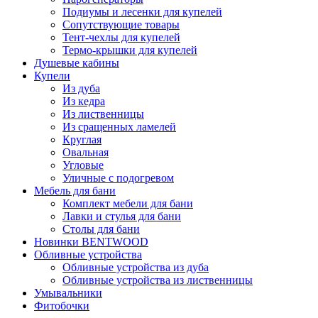
Подиумы и лесенки для купелей
Сопутствующие товары
Тент-чехлы для купелей
Термо-крышки для купелей
Душевые кабины
Купели
Из дуба
Из кедра
Из лиственницы
Из сращенных ламелей
Круглая
Овальная
Угловые
Уличные с подогревом
Мебель для бани
Комплект мебели для бани
Лавки и стулья для бани
Столы для бани
Новинки BENTWOOD
Обливные устройства
Обливные устройства из дуба
Обливные устройства из лиственницы
Умывальники
Фитобочки