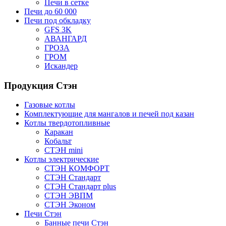
Печи в сетке
Печи до 60 000
Печи под обкладку
GFS 3K
АВАНГАРД
ГРОЗА
ГРОМ
Искандер
Продукция Стэн
Газовые котлы
Комплектующие для мангалов и печей под казан
Котлы твердотопливные
Каракан
Кобальт
СТЭН mini
Котлы электрические
СТЭН КОМФОРТ
СТЭН Стандарт
СТЭН Стандарт plus
СТЭН ЭВПМ
СТЭН Эконом
Печи Стэн
Банные печи Стэн