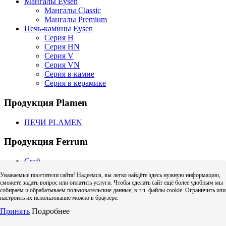
Мангалы Eysen
Мангалы Classic
Мангалы Premium
Печь-камины Eysen
Серия H
Серия HN
Серия V
Серия VN
Серия в камне
Серия в керамике
Продукция Plamen
ПЕЧИ PLAMEN
Продукция Ferrum
Craft
CRAFT GS | GS-50 (для газовых котлов)
Уважаемые посетители сайта! Надеемся, вы легко найдёте здесь нужную информацию,
CRAFT HF | HF-50 (для твердого топлива)
сможете задать вопрос или оплатить услуги. Чтобы сделать сайт ещё более удобным мы
Craft HF (одностенный дымоход)
собираем и обрабатываем пользовательские данные, в т.ч. файлы cookie. Ограничить или
Адаптер котла Craft
настроить их использование можно в браузере.
Дефлектор Craft (зонт с ветрозащитой)
Принять
Подробнее
Колено Craft
Тройник Craft