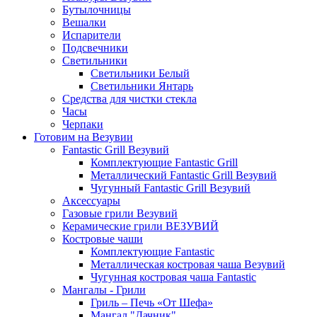
Бутылочницы
Вешалки
Испарители
Подсвечники
Светильники
Светильники Белый
Светильники Янтарь
Средства для чистки стекла
Часы
Черпаки
Готовим на Везувии
Fantastic Grill Везувий
Комплектующие Fantastic Grill
Металлический Fantastic Grill Везувий
Чугунный Fantastic Grill Везувий
Аксессуары
Газовые грили Везувий
Керамические грили ВЕЗУВИЙ
Костровые чаши
Комплектующие Fantastic
Металлическая костровая чаша Везувий
Чугунная костровая чаша Fantastic
Мангалы - Грили
Гриль – Печь «От Шефа»
Мангал "Дачник"