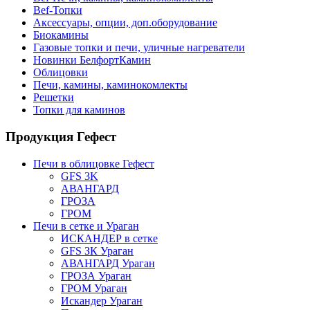
Bef-Топки
Аксессуары, опции, доп.оборудование
Биокамины
Газовые топки и печи, уличные нагреватели
Новинки БелфортКамин
Облицовки
Печи, камины, каминокомлекты
Решетки
Топки для каминов
Продукция Гефест
Печи в облицовке Гефест
GFS 3K
АВАНГАРД
ГРОЗА
ГРОМ
Печи в сетке и Ураган
ИСКАНДЕР в сетке
GFS ЗК Ураган
АВАНГАРД Ураган
ГРОЗА Ураган
ГРОМ Ураган
Искандер Ураган