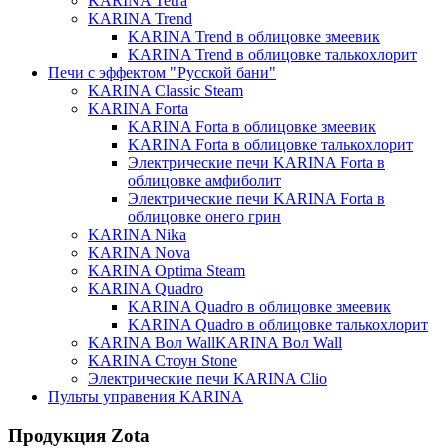
KARINA Tetra
KARINA Trend
KARINA Trend в облицовке змеевик
KARINA Trend в облицовке талькохлорит
Печи с эффектом "Русской бани"
KARINA Classic Steam
KARINA Forta
KARINA Forta в облицовке змеевик
KARINA Forta в облицовке талькохлорит
Электрические печи KARINA Forta в
облицовке амфиболит
Электрические печи KARINA Forta в
облицовке онего грин
KARINA Nika
KARINA Nova
KARINA Optima Steam
KARINA Quadro
KARINA Quadro в облицовке змеевик
KARINA Quadro в облицовке талькохлорит
KARINA Вол WallKARINA Вол Wall
KARINA Стоун Stone
Электрические печи KARINA Clio
Пульты управения KARINA
Продукция Zota