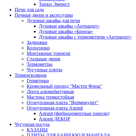
Топки Эверест
Печи для сада
Печные двери и аксессуары
Духовые шкафы для печи
Духовые шкафы «Антрацит»
Духовые шкафы «Бронза»
Духовые шкафы с термометром «Антрацит»
Задвижки
Колосники
Монтажные тоннели
Стальные двери
Термометры
Чугунные плиты
Термоизоляция
Герметики
Кровельный проход "Мастер Флеш"
Лента алюмобитумная
Мастика термостойкая
Огнеупорная плита "Вермикулит"
Огнеупорная плита Astonit
Astonit (фиброцементные панели)
Astonit ДЕКОР
Чугунная посуда
КАЗАНЫ
ПЛИТЫ ДЛЯ БАРБЕКЮ И МАНГАЛА