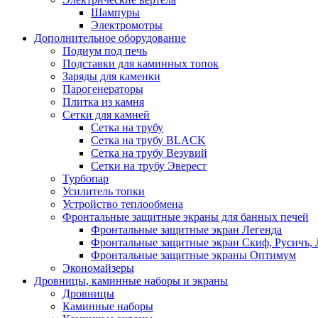
Шампуры
Электромотры
Дополнительное оборудование
Подиум под печь
Подставки для каминных топок
Заряды для каменки
Парогенераторы
Плитка из камня
Сетки для камней
Сетка на трубу
Сетка на трубу BLACK
Сетка на трубу Везувий
Сетки на трубу Эверест
Турбопар
Усилитель топки
Устройство теплообмена
Фронтальные защитные экраны для банных печей
Фронтальные защитные экран Легенда
Фронтальные защитные экран Скиф, Русичъ, 
Фронтальные защитные экраны Оптимум
Экономайзеры
Дровницы, каминные наборы и экраны
Дровницы
Каминные наборы