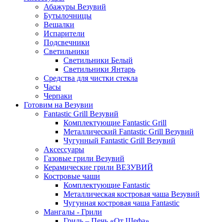
Абажуры Везувий
Бутылочницы
Вешалки
Испарители
Подсвечники
Светильники
Светильники Белый
Светильники Янтарь
Средства для чистки стекла
Часы
Черпаки
Готовим на Везувии
Fantastic Grill Везувий
Комплектующие Fantastic Grill
Металлический Fantastic Grill Везувий
Чугунный Fantastic Grill Везувий
Аксессуары
Газовые грили Везувий
Керамические грили ВЕЗУВИЙ
Костровые чаши
Комплектующие Fantastic
Металлическая костровая чаша Везувий
Чугунная костровая чаша Fantastic
Мангалы - Грили
Гриль – Печь «От Шефа»