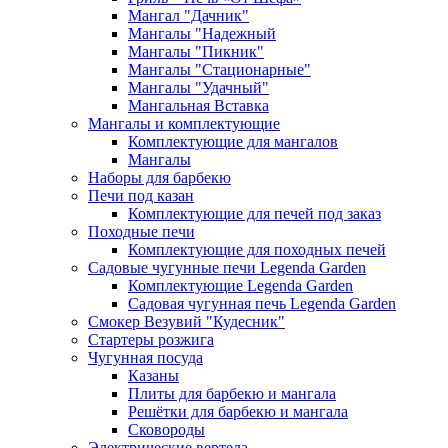
Мангал "Дачник"
Мангалы "Надежный
Мангалы "Пикник"
Мангалы "Стационарные"
Мангалы "Удачный"
Мангальная Вставка
Мангалы и комплектующие
Комплектующие для мангалов
Мангалы
Наборы для барбекю
Печи под казан
Комплектующие для печей под заказ
Походные печи
Комплектующие для походных печей
Садовые чугунные печи Legenda Garden
Комплектующие Legenda Garden
Садовая чугунная печь Legenda Garden
Смокер Везувий "Кудесник"
Стартеры розжига
Чугунная посуда
Казаны
Плиты для барбекю и мангала
Решётки для барбекю и мангала
Сковороды
Электрические вертела