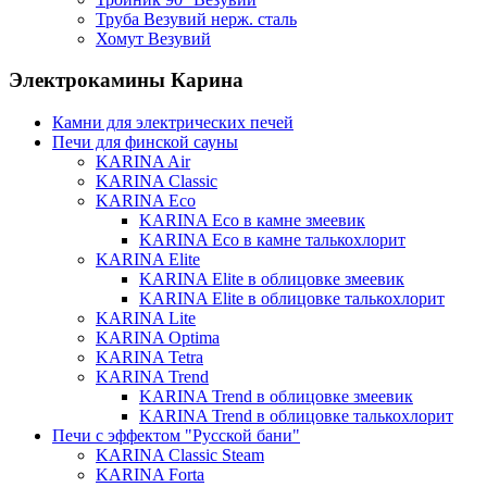
Труба Везувий нерж. сталь
Хомут Везувий
Электрокамины Карина
Камни для электрических печей
Печи для финской сауны
KARINA Air
KARINA Classic
KARINA Eco
KARINA Eco в камне змеевик
KARINA Eco в камне талькохлорит
KARINA Elite
KARINA Elite в облицовке змеевик
KARINA Elite в облицовке талькохлорит
KARINA Lite
KARINA Optima
KARINA Tetra
KARINA Trend
KARINA Trend в облицовке змеевик
KARINA Trend в облицовке талькохлорит
Печи с эффектом "Русской бани"
KARINA Classic Steam
KARINA Forta