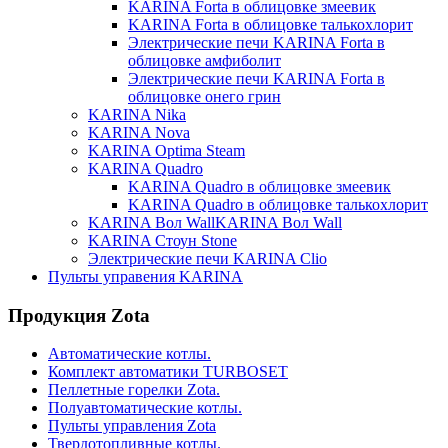
KARINA Forta в облицовке змеевик
KARINA Forta в облицовке талькохлорит
Электрические печи KARINA Forta в
облицовке амфиболит
Электрические печи KARINA Forta в
облицовке онего грин
KARINA Nika
KARINA Nova
KARINA Optima Steam
KARINA Quadro
KARINA Quadro в облицовке змеевик
KARINA Quadro в облицовке талькохлорит
KARINA Вол WallKARINA Вол Wall
KARINA Стоун Stone
Электрические печи KARINA Clio
Пульты управения KARINA
Продукция Zota
Автоматические котлы.
Комплект автоматики TURBOSET
Пеллетные горелки Zota.
Полуавтоматические котлы.
Пульты управления Zota
Твердотопливные котлы.