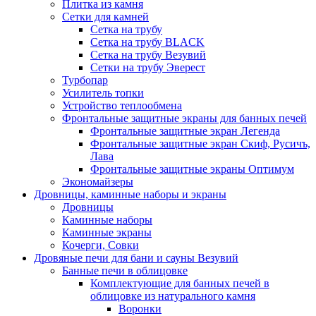
Плитка из камня
Сетки для камней
Сетка на трубу
Сетка на трубу BLACK
Сетка на трубу Везувий
Сетки на трубу Эверест
Турбопар
Усилитель топки
Устройство теплообмена
Фронтальные защитные экраны для банных печей
Фронтальные защитные экран Легенда
Фронтальные защитные экран Скиф, Русичъ,
Лава
Фронтальные защитные экраны Оптимум
Экономайзеры
Дровницы, каминные наборы и экраны
Дровницы
Каминные наборы
Каминные экраны
Кочерги, Совки
Дровяные печи для бани и сауны Везувий
Банные печи в облицовке
Комплектующие для банных печей в
облицовке из натурального камня
Воронки