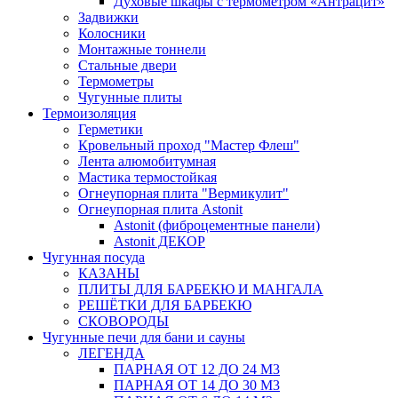
Духовые шкафы с термометром «Антрацит»
Задвижки
Колосники
Монтажные тоннели
Стальные двери
Термометры
Чугунные плиты
Термоизоляция
Герметики
Кровельный проход "Мастер Флеш"
Лента алюмобитумная
Мастика термостойкая
Огнеупорная плита "Вермикулит"
Огнеупорная плита Astonit
Astonit (фиброцементные панели)
Astonit ДЕКОР
Чугунная посуда
КАЗАНЫ
ПЛИТЫ ДЛЯ БАРБЕКЮ И МАНГАЛА
РЕШЁТКИ ДЛЯ БАРБЕКЮ
СКОВОРОДЫ
Чугунные печи для бани и сауны
ЛЕГЕНДА
ПАРНАЯ ОТ 12 ДО 24 М3
ПАРНАЯ ОТ 14 ДО 30 М3