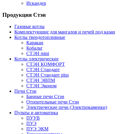
Искандер
Продукция Стэн
Газовые котлы
Комплектующие для мангалов и печей под казан
Котлы твердотопливные
Каракан
Кобальт
СТЭН mini
Котлы электрические
СТЭН КОМФОРТ
СТЭН Стандарт
СТЭН Стандарт plus
СТЭН ЭВПМ
СТЭН Эконом
Печи Стэн
Банные печи Стэн
Отопительные печи Стэн
Электрические печи (Электрокаменки)
Пульты и автоматика
ПУУВ
ПУЭ
ПУЭ ЭКМ