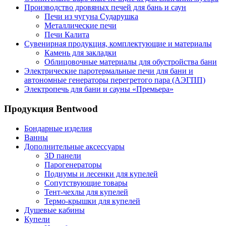
Производство дровяных печей для бань и саун
Печи из чугуна Сударушка
Металлические печи
Печи Калита
Сувенирная продукция, комплектующие и материалы
Камень для закладки
Облицовочные материалы для обустройства бани
Электрические паротермальные печи для бани и
автономные генераторы перегретого пара (АЭГПП)
Электропечь для бани и сауны «Премьера»
Продукция Bentwood
Бондарные изделия
Ванны
Дополнительные аксессуары
3D панели
Парогенераторы
Подиумы и лесенки для купелей
Сопутствующие товары
Тент-чехлы для купелей
Термо-крышки для купелей
Душевые кабины
Купели