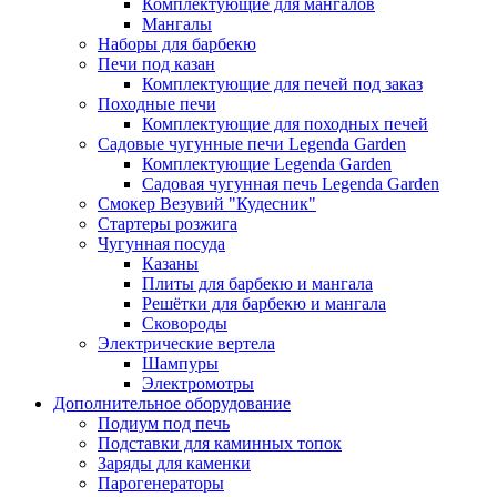
Комплектующие для мангалов
Мангалы
Наборы для барбекю
Печи под казан
Комплектующие для печей под заказ
Походные печи
Комплектующие для походных печей
Садовые чугунные печи Legenda Garden
Комплектующие Legenda Garden
Садовая чугунная печь Legenda Garden
Смокер Везувий "Кудесник"
Стартеры розжига
Чугунная посуда
Казаны
Плиты для барбекю и мангала
Решётки для барбекю и мангала
Сковороды
Электрические вертела
Шампуры
Электромотры
Дополнительное оборудование
Подиум под печь
Подставки для каминных топок
Заряды для каменки
Парогенераторы