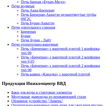
Печь банная «Буран-Мидл»
Печи водяные
Печь Аква-Бренеран
Печь Бренеран-Акватэн цельнотянутые трубы
09Г2С
Печь Буран-Акватэн
Печи длительного горения
Бренеран
Буран
Печи Буран - Лайт
Печи отопительно-варочные
Печь «Бренеран» с варочной плитой 1 конфорка
тип 00
Печь «Бренеран» с варочной плитой 2 конфорки
тип 0,05
Печь «Бренеран» с варочной плитой 2 конфорки
тип 00
Печь-камин «Канадка» с варочной плитой
Продукция Инжкомцентр ВВД
Баки для воды и стартовые элементы
Модульные дымоходы из нержавеющей стали
Обливное устройство "Ливень"
Отопительно-варочные печи,печи для сжигания мусора