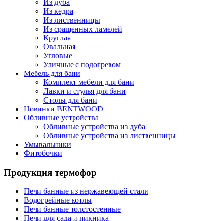
Из дуба
Из кедра
Из лиственницы
Из сращенных ламелей
Круглая
Овальная
Угловые
Уличные с подогревом
Мебель для бани
Комплект мебели для бани
Лавки и стулья для бани
Столы для бани
Новинки BENTWOOD
Обливные устройства
Обливные устройства из дуба
Обливные устройства из лиственницы
Умывальники
Фитобочки
Продукция термофор
Печи банные из нержавеющей стали
Водогрейные котлы
Печи банные толстостенные
Печи для сада и пикника