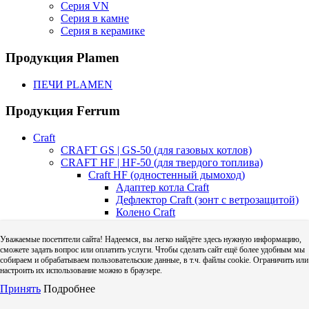
Серия VN
Серия в камне
Серия в керамике
Продукция Plamen
ПЕЧИ PLAMEN
Продукция Ferrum
Craft
CRAFT GS | GS-50 (для газовых котлов)
CRAFT HF | HF-50 (для твердого топлива)
Craft HF (одностенный дымоход)
Адаптер котла Craft
Дефлектор Craft (зонт с ветрозащитой)
Колено Craft
Тройник Craft
Труба Craft
Уважаемые посетители сайта! Надеемся, вы легко найдёте здесь нужную информацию,
Шибер Craft
сможете задать вопрос или оплатить услуги. Чтобы сделать сайт ещё более удобным мы
собираем и обрабатываем пользовательские данные, в т.ч. файлы cookie. Ограничить или
Craft HF-50 (двустенный дымоход)
настроить их использование можно в браузере.
Конус Craft
Оголовок с ветрозащитой Craft
Принять
Подробнее
Опорная площадка Craft