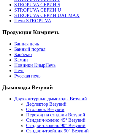
STROPUVA СЕРИИ S
STROPUVA СЕРИИ U
STROPUVA СЕРИИ UAT MAX
Печи STROPUVA
Продукция Кимрпечь
Банная печь
Банный портал
Барбекю
Камин
Новинки КимрПечь
Печь
Русская печь
Дымоходы Везувий
Двухконтурные дымоходы Везувий
Дефлектор Везувий
Оголовок Везувий
Переход на сэндвич Везувий
Сэндвич-колено 45° Везувий
Сэндвич-колено 90° Везувий
Сэндвич-тройник 90° Везувий