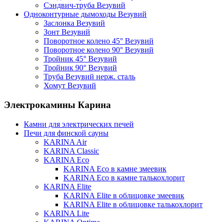
Сэндвич-труба Везувий
Одноконтурные дымоходы Везувий
Заслонка Везувий
Зонт Везувий
Поворотное колено 45° Везувий
Поворотное колено 90° Везувий
Тройник 45° Везувий
Тройник 90° Везувий
Труба Везувий нерж. сталь
Хомут Везувий
Электрокамины Карина
Камни для электрических печей
Печи для финской сауны
KARINA Air
KARINA Classic
KARINA Eco
KARINA Eco в камне змеевик
KARINA Eco в камне талькохлорит
KARINA Elite
KARINA Elite в облицовке змеевик
KARINA Elite в облицовке талькохлорит
KARINA Lite