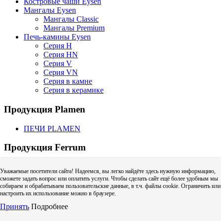
Костровые чаши Eysen
Мангалы Eysen
Мангалы Classic
Мангалы Premium
Печь-камины Eysen
Серия H
Серия HN
Серия V
Серия VN
Серия в камне
Серия в керамике
Продукция Plamen
ПЕЧИ PLAMEN
Продукция Ferrum
Craft
Уважаемые посетители сайта! Надеемся, вы легко найдёте здесь нужную информацию,
CRAFT GS | GS-50 (для газовых котлов)
сможете задать вопрос или оплатить услуги. Чтобы сделать сайт ещё более удобным мы
CRAFT HF | HF-50 (для твердого топлива)
собираем и обрабатываем пользовательские данные, в т.ч. файлы cookie. Ограничить или
Craft HF (одностенный дымоход)
настроить их использование можно в браузере.
Адаптер котла Craft
Принять
Подробнее
Дефлектор Craft (зонт с ветрозащитой)
Колено Craft