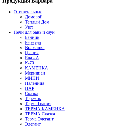
Продукция Варвара
Отопительные
Домовой
Теплый Дом
Уют
Печи для бань и саун
Банник
Бермуда
Волжанка
Грация
Ева - А
К-70
КАМЕНКА
Меридиан
МИНИ
Паленица
ПАР
Сказка
Теремок
Терма Грация
ТЕРМА КАМЕНКА
ТЕРМА Сказка
Терма Элегант
Элегант