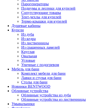
Парогенераторы
Подиумы и лесенки для купелей
Сопутствующие товары
Тент-чехлы для купелей
Термо-крышки для купелей
Душевые кабины
Купели
Из дуба
Из кедра
Из лиственницы
Из сращенных ламелей
Круглая
Овальная
Угловые
Уличные с подогревом
Мебель для бани
Комплект мебели для бани
Лавки и стулья для бани
Столы для бани
Новинки BENTWOOD
Обливные устройства
Обливные устройства из дуба
Обливные устройства из лиственницы
Умывальники