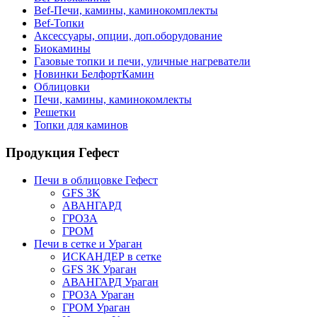
Bef-Печи, камины, каминокомплекты
Bef-Топки
Аксессуары, опции, доп.оборудование
Биокамины
Газовые топки и печи, уличные нагреватели
Новинки БелфортКамин
Облицовки
Печи, камины, каминокомлекты
Решетки
Топки для каминов
Продукция Гефест
Печи в облицовке Гефест
GFS 3K
АВАНГАРД
ГРОЗА
ГРОМ
Печи в сетке и Ураган
ИСКАНДЕР в сетке
GFS ЗК Ураган
АВАНГАРД Ураган
ГРОЗА Ураган
ГРОМ Ураган