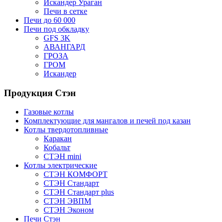
Искандер Ураган
Печи в сетке
Печи до 60 000
Печи под обкладку
GFS 3K
АВАНГАРД
ГРОЗА
ГРОМ
Искандер
Продукция Стэн
Газовые котлы
Комплектующие для мангалов и печей под казан
Котлы твердотопливные
Каракан
Кобальт
СТЭН mini
Котлы электрические
СТЭН КОМФОРТ
СТЭН Стандарт
СТЭН Стандарт plus
СТЭН ЭВПМ
СТЭН Эконом
Печи Стэн