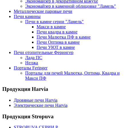
Экономайзер в декоративном кожухе
Экономайзер в каменной облицовке "Ламель"
Металлические паровые печи
Печи камины
Печи в камне серии "Ламель"
Макси в камне
Печи квадра в камне
Печи Малютка ПФ в камне
Печи Оптима в камне
Печи УЮТ в камне
Печи отопительные Ферингер
Лада ПС
Нелжа
Порталы Feringer
Порталы для печей Малютка, Оптима, Квадра и
Макси ПФ
Продукция Harvia
Дровяные печи Harvia
Электрические печи Harvia
Продукция Stropuva
STROPUVA СЕРИИ P