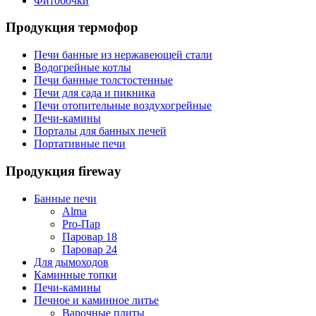
Фитобочки
Продукция термофор
Печи банные из нержавеющей стали
Водогрейные котлы
Печи банные толстостенные
Печи для сада и пикника
Печи отопительные воздухогрейные
Печи-камины
Порталы для банных печей
Портативные печи
Продукция fireway
Банные печи
Alma
Pro-Пар
Паровар 18
Паровар 24
Для дымоходов
Каминные топки
Печи-камины
Печное и каминное литье
Варочные плиты