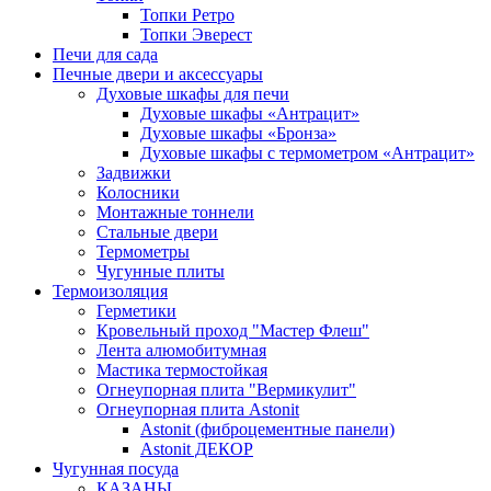
Топки Ретро
Топки Эверест
Печи для сада
Печные двери и аксессуары
Духовые шкафы для печи
Духовые шкафы «Антрацит»
Духовые шкафы «Бронза»
Духовые шкафы с термометром «Антрацит»
Задвижки
Колосники
Монтажные тоннели
Стальные двери
Термометры
Чугунные плиты
Термоизоляция
Герметики
Кровельный проход "Мастер Флеш"
Лента алюмобитумная
Мастика термостойкая
Огнеупорная плита "Вермикулит"
Огнеупорная плита Astonit
Astonit (фиброцементные панели)
Astonit ДЕКОР
Чугунная посуда
КАЗАНЫ