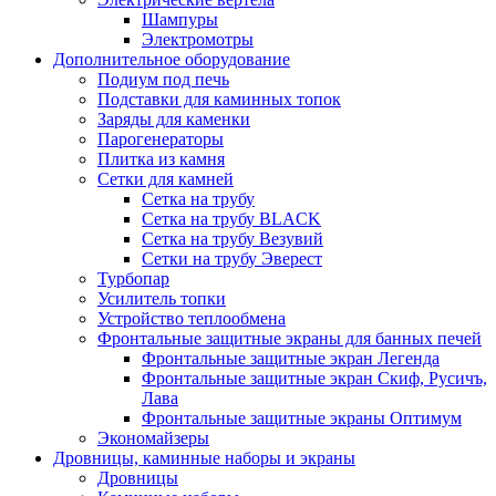
Шампуры
Электромотры
Дополнительное оборудование
Подиум под печь
Подставки для каминных топок
Заряды для каменки
Парогенераторы
Плитка из камня
Сетки для камней
Сетка на трубу
Сетка на трубу BLACK
Сетка на трубу Везувий
Сетки на трубу Эверест
Турбопар
Усилитель топки
Устройство теплообмена
Фронтальные защитные экраны для банных печей
Фронтальные защитные экран Легенда
Фронтальные защитные экран Скиф, Русичъ,
Лава
Фронтальные защитные экраны Оптимум
Экономайзеры
Дровницы, каминные наборы и экраны
Дровницы