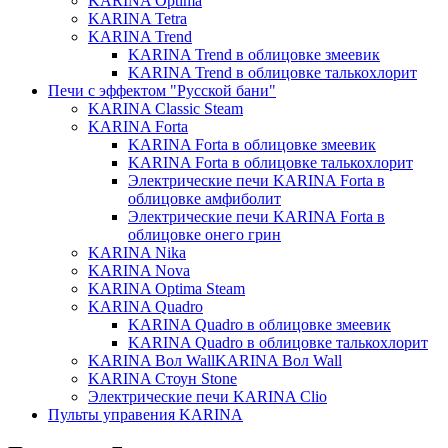
KARINA Optima
KARINA Tetra
KARINA Trend
KARINA Trend в облицовке змеевик
KARINA Trend в облицовке талькохлорит
Печи с эффектом "Русской бани"
KARINA Classic Steam
KARINA Forta
KARINA Forta в облицовке змеевик
KARINA Forta в облицовке талькохлорит
Электрические печи KARINA Forta в
облицовке амфиболит
Электрические печи KARINA Forta в
облицовке онего грин
KARINA Nika
KARINA Nova
KARINA Optima Steam
KARINA Quadro
KARINA Quadro в облицовке змеевик
KARINA Quadro в облицовке талькохлорит
KARINA Вол WallKARINA Вол Wall
KARINA Стоун Stone
Электрические печи KARINA Clio
Пульты управения KARINA