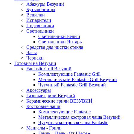
Абажуры Везувий
Бутылочницы
Вешалки
Испарители
Подсвечники
Светильники
Светильники Белый
Светильники Янтарь
Средства для чистки стекла
Часы
Черпаки
Готовим на Везувии
Fantastic Grill Везувий
Комплектующие Fantastic Grill
Металлический Fantastic Grill Везувий
Чугунный Fantastic Grill Везувий
Аксессуары
Газовые грили Везувий
Керамические грили ВЕЗУВИЙ
Костровые чаши
Комплектующие Fantastic
Металлическая костровая чаша Везувий
Чугунная костровая чаша Fantastic
Мангалы - Грили
Гриль – Печь «От Шефа»