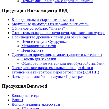
Печь-камин «Канадка» с варочной плитой
Продукция Инжкомцентр ВВД
Баки для воды и стартовые элементы
Модульные дымоходы из нержавеющей стали
Обливное устройство "Ливень"
Отопительно-варочные печи,печи для сжигания мусора
Производство дровяных печей для бань и саун
Печи из чугуна Сударушка
Металлические печи
Печи Калита
Сувенирная продукция, комплектующие и материалы
Камень для закладки
Облицовочные материалы для обустройства бани
Электрические паротермальные печи для бани и
автономные генераторы перегретого пара (АЭГПП)
Электропечь для бани и сауны «Премьера»
Продукция Bentwood
Бондарные изделия
Ванны
Дополнительные аксессуары
3D панели