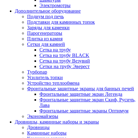
Электромотры
Дополнительное оборудование
Подиум под печь
Подставки для каминных топок
Заряды для каменки
Парогенераторы
Плитка из камня
Сетки для камней
Сетка на трубу
Сетка на трубу BLACK
Сетка на трубу Везувий
Сетки на трубу Эверест
Турбопар
Усилитель топки
Устройство теплообмена
Фронтальные защитные экраны для банных печей
Фронтальные защитные экран Легенда
Фронтальные защитные экран Скиф, Русичъ,
Лава
Фронтальные защитные экраны Оптимум
Экономайзеры
Дровницы, каминные наборы и экраны
Дровницы
Каминные наборы