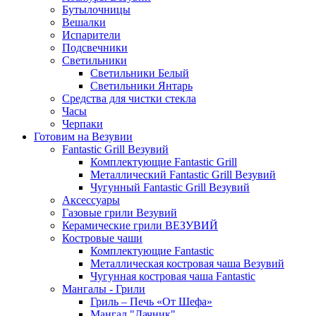
Бутылочницы
Вешалки
Испарители
Подсвечники
Светильники
Светильники Белый
Светильники Янтарь
Средства для чистки стекла
Часы
Черпаки
Готовим на Везувии
Fantastic Grill Везувий
Комплектующие Fantastic Grill
Металлический Fantastic Grill Везувий
Чугунный Fantastic Grill Везувий
Аксессуары
Газовые грили Везувий
Керамические грили ВЕЗУВИЙ
Костровые чаши
Комплектующие Fantastic
Металлическая костровая чаша Везувий
Чугунная костровая чаша Fantastic
Мангалы - Грили
Гриль – Печь «От Шефа»
Мангал "Дачник"