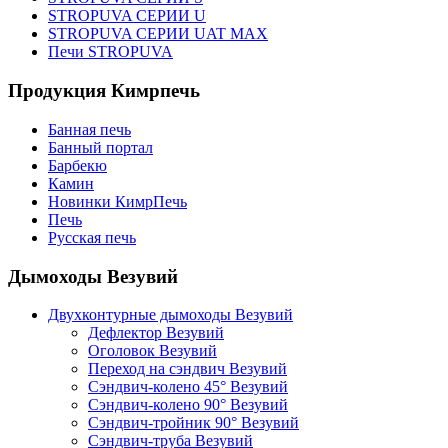
STROPUVA СЕРИИ U
STROPUVA СЕРИИ UAT MAX
Печи STROPUVA
Продукция Кимрпечь
Банная печь
Банный портал
Барбекю
Камин
Новинки КимрПечь
Печь
Русская печь
Дымоходы Везувий
Двухконтурные дымоходы Везувий
Дефлектор Везувий
Оголовок Везувий
Переход на сэндвич Везувий
Сэндвич-колено 45° Везувий
Сэндвич-колено 90° Везувий
Сэндвич-тройник 90° Везувий
Сэндвич-труба Везувий