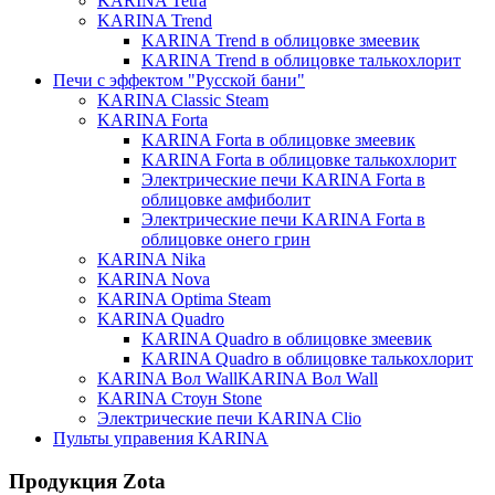
KARINA Tetra
KARINA Trend
KARINA Trend в облицовке змеевик
KARINA Trend в облицовке талькохлорит
Печи с эффектом "Русской бани"
KARINA Classic Steam
KARINA Forta
KARINA Forta в облицовке змеевик
KARINA Forta в облицовке талькохлорит
Электрические печи KARINA Forta в
облицовке амфиболит
Электрические печи KARINA Forta в
облицовке онего грин
KARINA Nika
KARINA Nova
KARINA Optima Steam
KARINA Quadro
KARINA Quadro в облицовке змеевик
KARINA Quadro в облицовке талькохлорит
KARINA Вол WallKARINA Вол Wall
KARINA Стоун Stone
Электрические печи KARINA Clio
Пульты управения KARINA
Продукция Zota