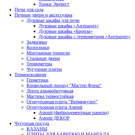
Топки Эверест
Печи для сада
Печные двери и аксессуары
Духовые шкафы для печи
Духовые шкафы «Антрацит»
Духовые шкафы «Бронза»
Духовые шкафы с термометром «Антрацит»
Задвижки
Колосники
Монтажные тоннели
Стальные двери
Термометры
Чугунные плиты
Термоизоляция
Герметики
Кровельный проход "Мастер Флеш"
Лента алюмобитумная
Мастика термостойкая
Огнеупорная плита "Вермикулит"
Огнеупорная плита Astonit
Astonit (фиброцементные панели)
Astonit ДЕКОР
Чугунная посуда
КАЗАНЫ
ПЛИТЫ ДЛЯ БАРБЕКЮ И МАНГАЛА