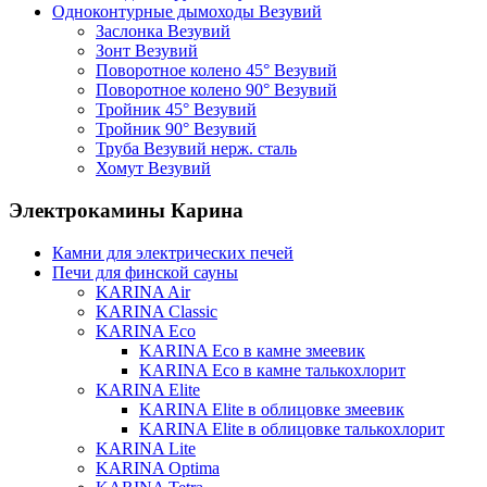
Одноконтурные дымоходы Везувий
Заслонка Везувий
Зонт Везувий
Поворотное колено 45° Везувий
Поворотное колено 90° Везувий
Тройник 45° Везувий
Тройник 90° Везувий
Труба Везувий нерж. сталь
Хомут Везувий
Электрокамины Карина
Камни для электрических печей
Печи для финской сауны
KARINA Air
KARINA Classic
KARINA Eco
KARINA Eco в камне змеевик
KARINA Eco в камне талькохлорит
KARINA Elite
KARINA Elite в облицовке змеевик
KARINA Elite в облицовке талькохлорит
KARINA Lite
KARINA Optima