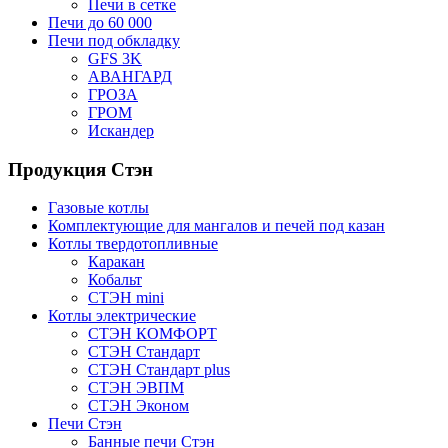
Печи в сетке
Печи до 60 000
Печи под обкладку
GFS 3K
АВАНГАРД
ГРОЗА
ГРОМ
Искандер
Продукция Стэн
Газовые котлы
Комплектующие для мангалов и печей под казан
Котлы твердотопливные
Каракан
Кобальт
СТЭН mini
Котлы электрические
СТЭН КОМФОРТ
СТЭН Стандарт
СТЭН Стандарт plus
СТЭН ЭВПМ
СТЭН Эконом
Печи Стэн
Банные печи Стэн