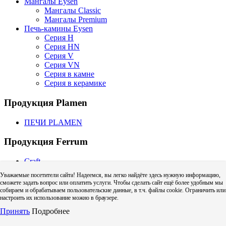
Мангалы Eysen
Мангалы Classic
Мангалы Premium
Печь-камины Eysen
Серия H
Серия HN
Серия V
Серия VN
Серия в камне
Серия в керамике
Продукция Plamen
ПЕЧИ PLAMEN
Продукция Ferrum
Craft
CRAFT GS | GS-50 (для газовых котлов)
Уважаемые посетители сайта! Надеемся, вы легко найдёте здесь нужную информацию,
CRAFT HF | HF-50 (для твердого топлива)
сможете задать вопрос или оплатить услуги. Чтобы сделать сайт ещё более удобным мы
Craft HF (одностенный дымоход)
собираем и обрабатываем пользовательские данные, в т.ч. файлы cookie. Ограничить или
Адаптер котла Craft
настроить их использование можно в браузере.
Дефлектор Craft (зонт с ветрозащитой)
Принять
Подробнее
Колено Craft
Тройник Craft