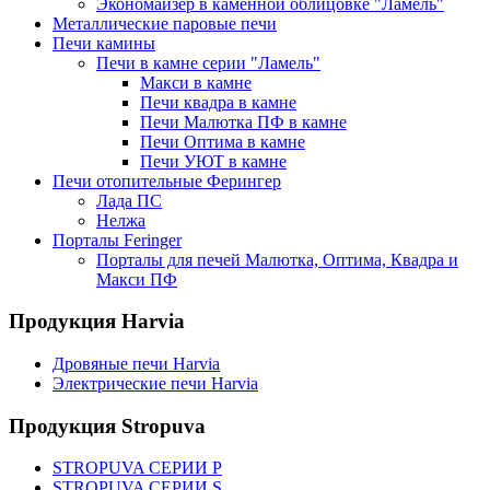
Экономайзер в каменной облицовке "Ламель"
Металлические паровые печи
Печи камины
Печи в камне серии "Ламель"
Макси в камне
Печи квадра в камне
Печи Малютка ПФ в камне
Печи Оптима в камне
Печи УЮТ в камне
Печи отопительные Ферингер
Лада ПС
Нелжа
Порталы Feringer
Порталы для печей Малютка, Оптима, Квадра и
Макси ПФ
Продукция Harvia
Дровяные печи Harvia
Электрические печи Harvia
Продукция Stropuva
STROPUVA СЕРИИ P
STROPUVA СЕРИИ S