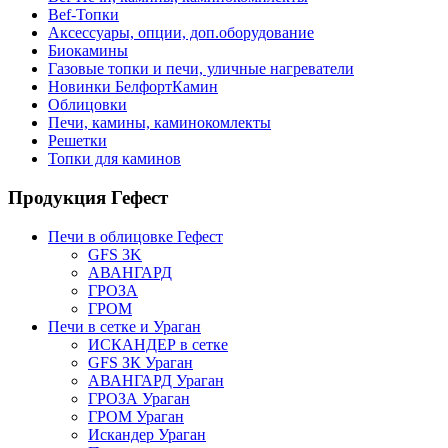
Bef-Топки
Аксессуары, опции, доп.оборудование
Биокамины
Газовые топки и печи, уличные нагреватели
Новинки БелфортКамин
Облицовки
Печи, камины, каминокомлекты
Решетки
Топки для каминов
Продукция Гефест
Печи в облицовке Гефест
GFS 3K
АВАНГАРД
ГРОЗА
ГРОМ
Печи в сетке и Ураган
ИСКАНДЕР в сетке
GFS ЗК Ураган
АВАНГАРД Ураган
ГРОЗА Ураган
ГРОМ Ураган
Искандер Ураган