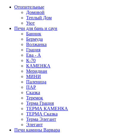
Отопительные
Домовой
Теплый Дом
Уют
Печи для бань и саун
Банник
Бермуда
Волжанка
Грация
Ева - А
К-70
КАМЕНКА
Меридиан
МИНИ
Паленица
ПАР
Сказка
Теремок
Терма Грация
ТЕРМА КАМЕНКА
ТЕРМА Сказка
Терма Элегант
Элегант
Печи камины Варвара