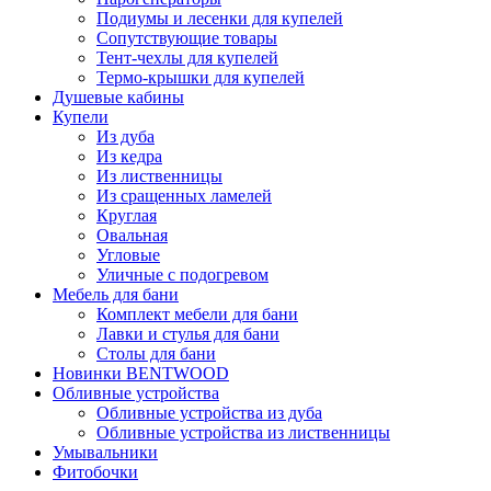
Подиумы и лесенки для купелей
Сопутствующие товары
Тент-чехлы для купелей
Термо-крышки для купелей
Душевые кабины
Купели
Из дуба
Из кедра
Из лиственницы
Из сращенных ламелей
Круглая
Овальная
Угловые
Уличные с подогревом
Мебель для бани
Комплект мебели для бани
Лавки и стулья для бани
Столы для бани
Новинки BENTWOOD
Обливные устройства
Обливные устройства из дуба
Обливные устройства из лиственницы
Умывальники
Фитобочки