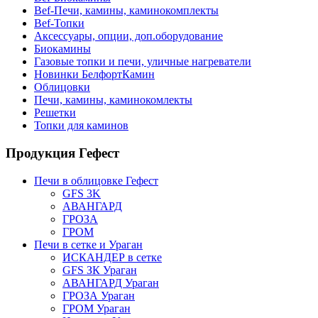
Bef-Печи, камины, каминокомплекты
Bef-Топки
Аксессуары, опции, доп.оборудование
Биокамины
Газовые топки и печи, уличные нагреватели
Новинки БелфортКамин
Облицовки
Печи, камины, каминокомлекты
Решетки
Топки для каминов
Продукция Гефест
Печи в облицовке Гефест
GFS 3K
АВАНГАРД
ГРОЗА
ГРОМ
Печи в сетке и Ураган
ИСКАНДЕР в сетке
GFS ЗК Ураган
АВАНГАРД Ураган
ГРОЗА Ураган
ГРОМ Ураган