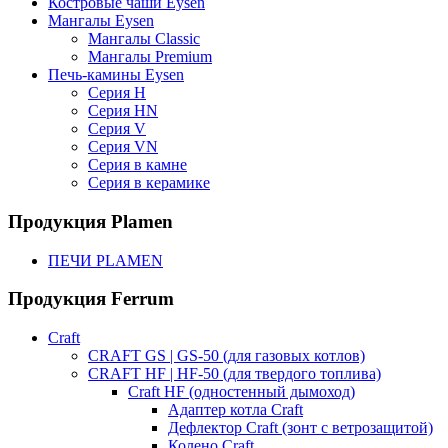
Костровые чаши Eysen
Мангалы Eysen
Мангалы Classic
Мангалы Premium
Печь-камины Eysen
Серия H
Серия HN
Серия V
Серия VN
Серия в камне
Серия в керамике
Продукция Plamen
ПЕЧИ PLAMEN
Продукция Ferrum
Craft
CRAFT GS | GS-50 (для газовых котлов)
CRAFT HF | HF-50 (для твердого топлива)
Craft HF (одностенный дымоход)
Адаптер котла Craft
Дефлектор Craft (зонт с ветрозащитой)
Колено Craft