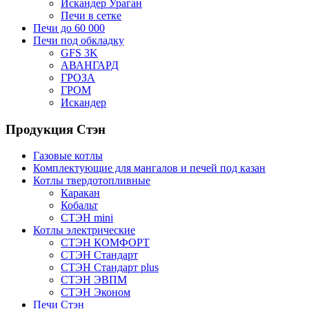
Искандер Ураган
Печи в сетке
Печи до 60 000
Печи под обкладку
GFS 3K
АВАНГАРД
ГРОЗА
ГРОМ
Искандер
Продукция Стэн
Газовые котлы
Комплектующие для мангалов и печей под казан
Котлы твердотопливные
Каракан
Кобальт
СТЭН mini
Котлы электрические
СТЭН КОМФОРТ
СТЭН Стандарт
СТЭН Стандарт plus
СТЭН ЭВПМ
СТЭН Эконом
Печи Стэн