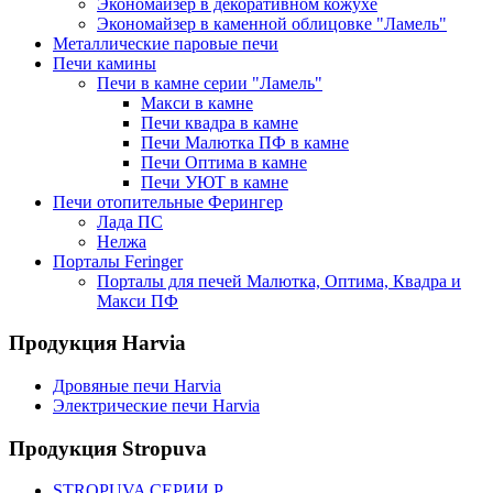
Экономайзер в декоративном кожухе
Экономайзер в каменной облицовке "Ламель"
Металлические паровые печи
Печи камины
Печи в камне серии "Ламель"
Макси в камне
Печи квадра в камне
Печи Малютка ПФ в камне
Печи Оптима в камне
Печи УЮТ в камне
Печи отопительные Ферингер
Лада ПС
Нелжа
Порталы Feringer
Порталы для печей Малютка, Оптима, Квадра и
Макси ПФ
Продукция Harvia
Дровяные печи Harvia
Электрические печи Harvia
Продукция Stropuva
STROPUVA СЕРИИ P