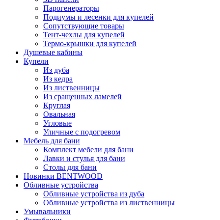
Парогенераторы
Подиумы и лесенки для купелей
Сопутствующие товары
Тент-чехлы для купелей
Термо-крышки для купелей
Душевые кабины
Купели
Из дуба
Из кедра
Из лиственницы
Из сращенных ламелей
Круглая
Овальная
Угловые
Уличные с подогревом
Мебель для бани
Комплект мебели для бани
Лавки и стулья для бани
Столы для бани
Новинки BENTWOOD
Обливные устройства
Обливные устройства из дуба
Обливные устройства из лиственницы
Умывальники