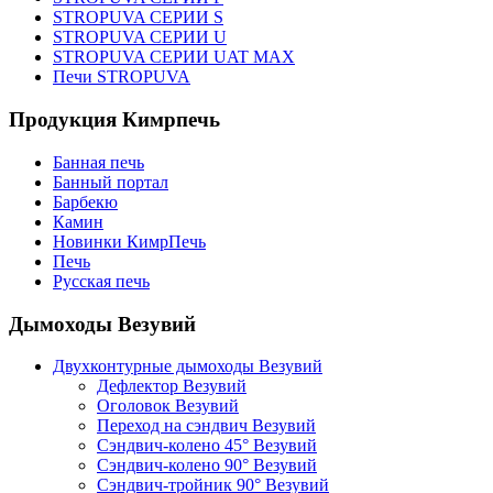
STROPUVA СЕРИИ S
STROPUVA СЕРИИ U
STROPUVA СЕРИИ UAT MAX
Печи STROPUVA
Продукция Кимрпечь
Банная печь
Банный портал
Барбекю
Камин
Новинки КимрПечь
Печь
Русская печь
Дымоходы Везувий
Двухконтурные дымоходы Везувий
Дефлектор Везувий
Оголовок Везувий
Переход на сэндвич Везувий
Сэндвич-колено 45° Везувий
Сэндвич-колено 90° Везувий
Сэндвич-тройник 90° Везувий