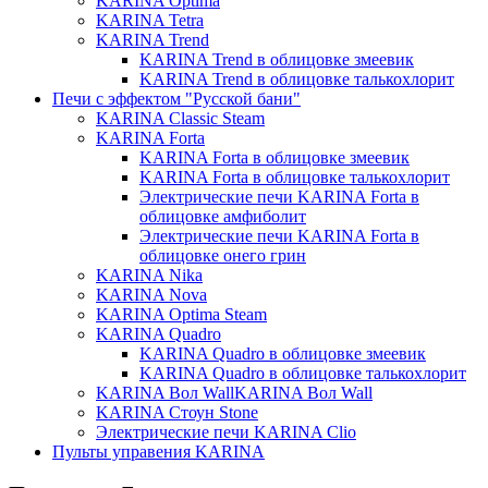
KARINA Optima
KARINA Tetra
KARINA Trend
KARINA Trend в облицовке змеевик
KARINA Trend в облицовке талькохлорит
Печи с эффектом "Русской бани"
KARINA Classic Steam
KARINA Forta
KARINA Forta в облицовке змеевик
KARINA Forta в облицовке талькохлорит
Электрические печи KARINA Forta в
облицовке амфиболит
Электрические печи KARINA Forta в
облицовке онего грин
KARINA Nika
KARINA Nova
KARINA Optima Steam
KARINA Quadro
KARINA Quadro в облицовке змеевик
KARINA Quadro в облицовке талькохлорит
KARINA Вол WallKARINA Вол Wall
KARINA Стоун Stone
Электрические печи KARINA Clio
Пульты управения KARINA