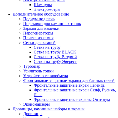
Шампуры
Электромотры
Дополнительное оборудование
Подиум под печь
Подставки для каминных топок
Заряды для каменки
Парогенераторы
Плитка из камня
Сетки для камней
Сетка на трубу
Сетка на трубу BLACK
Сетка на трубу Везувий
Сетки на трубу Эверест
Турбопар
Усилитель топки
Устройство теплообмена
Фронтальные защитные экраны для банных печей
Фронтальные защитные экран Легенда
Фронтальные защитные экран Скиф, Русичъ,
Лава
Фронтальные защитные экраны Оптимум
Экономайзеры
Дровницы, каминные наборы и экраны
Дровницы