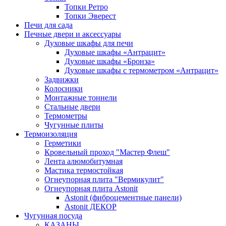
Топки Ретро
Топки Эверест
Печи для сада
Печные двери и аксессуары
Духовые шкафы для печи
Духовые шкафы «Антрацит»
Духовые шкафы «Бронза»
Духовые шкафы с термометром «Антрацит»
Задвижки
Колосники
Монтажные тоннели
Стальные двери
Термометры
Чугунные плиты
Термоизоляция
Герметики
Кровельный проход "Мастер Флеш"
Лента алюмобитумная
Мастика термостойкая
Огнеупорная плита "Вермикулит"
Огнеупорная плита Astonit
Astonit (фиброцементные панели)
Astonit ДЕКОР
Чугунная посуда
КАЗАНЫ