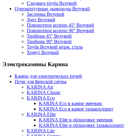
Сэндвич-труба Везувий
Одноконтурные дымоходы Везувий
Заслонка Везувий
Зонт Везувий
Поворотное колено 45° Везувий
Поворотное колено 90° Везувий
Тройник 45° Везувий
Тройник 90° Везувий
Труба Везувий нерж. сталь
Хомут Везувий
Электрокамины Карина
Камни для электрических печей
Печи для финской сауны
KARINA Air
KARINA Classic
KARINA Eco
KARINA Eco в камне змеевик
KARINA Eco в камне талькохлорит
KARINA Elite
KARINA Elite в облицовке змеевик
KARINA Elite в облицовке талькохлорит
KARINA Lite