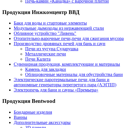
Печь-камин «Канадка» с варочной плитой
Продукция Инжкомцентр ВВД
Баки для воды и стартовые элементы
Модульные дымоходы из нержавеющей стали
Обливное устройство "Ливень"
Отопительно-варочные печи,печи для сжигания мусора
Производство дровяных печей для бань и саун
Печи из чугуна Сударушка
Металлические печи
Печи Калита
Сувенирная продукция, комплектующие и материалы
Камень для закладки
Облицовочные материалы для обустройства бани
Электрические паротермальные печи для бани и
автономные генераторы перегретого пара (АЭГПП)
Электропечь для бани и сауны «Премьера»
Продукция Bentwood
Бондарные изделия
Ванны
Дополнительные аксессуары
3D панели