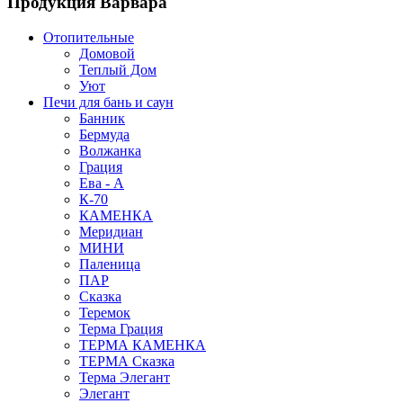
Продукция Варвара
Отопительные
Домовой
Теплый Дом
Уют
Печи для бань и саун
Банник
Бермуда
Волжанка
Грация
Ева - А
К-70
КАМЕНКА
Меридиан
МИНИ
Паленица
ПАР
Сказка
Теремок
Терма Грация
ТЕРМА КАМЕНКА
ТЕРМА Сказка
Терма Элегант
Элегант