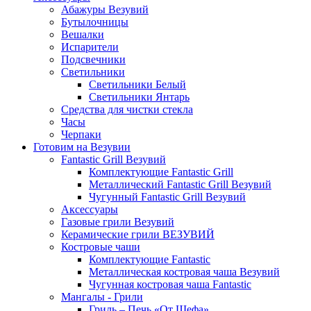
Абажуры Везувий
Бутылочницы
Вешалки
Испарители
Подсвечники
Светильники
Светильники Белый
Светильники Янтарь
Средства для чистки стекла
Часы
Черпаки
Готовим на Везувии
Fantastic Grill Везувий
Комплектующие Fantastic Grill
Металлический Fantastic Grill Везувий
Чугунный Fantastic Grill Везувий
Аксессуары
Газовые грили Везувий
Керамические грили ВЕЗУВИЙ
Костровые чаши
Комплектующие Fantastic
Металлическая костровая чаша Везувий
Чугунная костровая чаша Fantastic
Мангалы - Грили
Гриль – Печь «От Шефа»