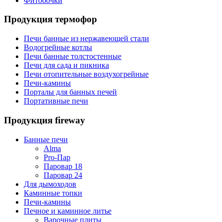
Фитобочки
Продукция термофор
Печи банные из нержавеющей стали
Водогрейные котлы
Печи банные толстостенные
Печи для сада и пикника
Печи отопительные воздухогрейные
Печи-камины
Порталы для банных печей
Портативные печи
Продукция fireway
Банные печи
Alma
Pro-Пар
Паровар 18
Паровар 24
Для дымоходов
Каминные топки
Печи-камины
Печное и каминное литье
Варочные плиты