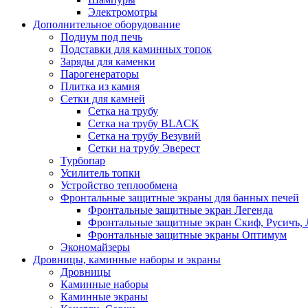
Электромотры
Дополнительное оборудование
Подиум под печь
Подставки для каминных топок
Заряды для каменки
Парогенераторы
Плитка из камня
Сетки для камней
Сетка на трубу
Сетка на трубу BLACK
Сетка на трубу Везувий
Сетки на трубу Эверест
Турбопар
Усилитель топки
Устройство теплообмена
Фронтальные защитные экраны для банных печей
Фронтальные защитные экран Легенда
Фронтальные защитные экран Скиф, Русичъ, 
Фронтальные защитные экраны Оптимум
Экономайзеры
Дровницы, каминные наборы и экраны
Дровницы
Каминные наборы
Каминные экраны