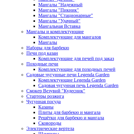
Мангалы "Надежный
Мангалы "Пикник"
Мангалы "Стационарные"
Мангалы "Удачный"
Мангальная Вставка
Мангалы и комплектующие
Комплектующие для мангалов
Мангалы
Наборы для барбекю
Печи под казан
Комплектующие для печей под заказ
Походные печи
Комплектующие для походных печей
Садовые чугунные печи Legenda Garden
Комплектующие Legenda Garden
Садовая чугунная печь Legenda Garden
Смокер Везувий "Кудесник"
Стартеры розжига
Чугунная посуда
Казаны
Плиты для барбекю и мангала
Решётки для барбекю и мангала
Сковороды
Электрические вертела
Шампуры