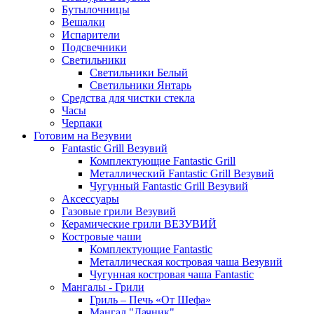
Бутылочницы
Вешалки
Испарители
Подсвечники
Светильники
Светильники Белый
Светильники Янтарь
Средства для чистки стекла
Часы
Черпаки
Готовим на Везувии
Fantastic Grill Везувий
Комплектующие Fantastic Grill
Металлический Fantastic Grill Везувий
Чугунный Fantastic Grill Везувий
Аксессуары
Газовые грили Везувий
Керамические грили ВЕЗУВИЙ
Костровые чаши
Комплектующие Fantastic
Металлическая костровая чаша Везувий
Чугунная костровая чаша Fantastic
Мангалы - Грили
Гриль – Печь «От Шефа»
Мангал "Дачник"