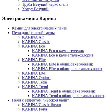
Труба Везувий нерж. сталь
Хомут Везувий
Электрокамины Карина
Камни для электрических печей
Печи для финской сауны
KARINA Air
KARINA Classic
KARINA Eco
KARINA Eco в камне змеевик
KARINA Eco в камне талькохлорит
KARINA Elite
KARINA Elite в облицовке змеевик
KARINA Elite в облицовке талькохлорит
KARINA Lite
KARINA Optima
KARINA Tetra
KARINA Trend
KARINA Trend в облицовке змеевик
KARINA Trend в облицовке талькохлорит
Печи с эффектом "Русской бани"
KARINA Classic Steam
KARINA Forta