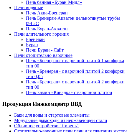
Печь банная «Буран-Мидл»
Печи водяные
Печь Аква-Бренеран
Печь Бренеран-Акватэн цельнотянутые трубы
09Г2С
Печь Буран-Акватэн
Печи длительного горения
Бренеран
Буран
Печи Буран - Лайт
Печи отопительно-варочные
Печь «Бренеран» с варочной плитой 1 конфорка
тип 00
Печь «Бренеран» с варочной плитой 2 конфорки
тип 0,05
Печь «Бренеран» с варочной плитой 2 конфорки
тип 00
Печь-камин «Канадка» с варочной плитой
Продукция Инжкомцентр ВВД
Баки для воды и стартовые элементы
Модульные дымоходы из нержавеющей стали
Обливное устройство "Ливень"
Отопительно-варочные печи,печи для сжигания мусора