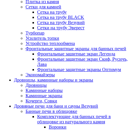
Плитка из камня
Сетки для камней
Сетка на трубу
Сетка на трубу BLACK
Сетка на трубу Везувий
Сетки на трубу Эверест
Турбопар
Усилитель топки
Устройство теплообмена
Фронтальные защитные экраны для банных печей
Фронтальные защитные экран Легенда
Фронтальные защитные экран Скиф, Русичъ,
Лава
Фронтальные защитные экраны Оптимум
Экономайзеры
Дровницы, каминные наборы и экраны
Дровницы
Каминные наборы
Каминные экраны
Кочерги, Совки
Дровяные печи для бани и сауны Везувий
Банные печи в облицовке
Комплектующие для банных печей в
облицовке из натурального камня
Воронки