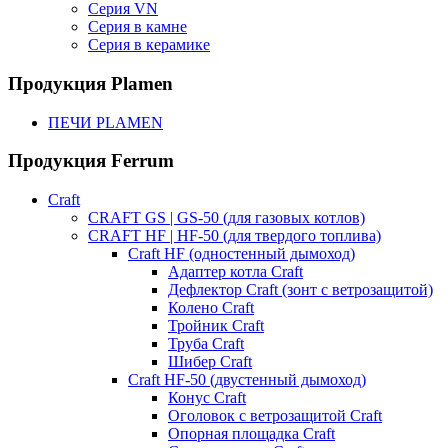
Серия VN
Серия в камне
Серия в керамике
Продукция Plamen
ПЕЧИ PLAMEN
Продукция Ferrum
Craft
CRAFT GS | GS-50 (для газовых котлов)
CRAFT HF | HF-50 (для твердого топлива)
Craft HF (одностенный дымоход)
Адаптер котла Craft
Дефлектор Craft (зонт с ветрозащитой)
Колено Craft
Тройник Craft
Труба Craft
Шибер Craft
Craft HF-50 (двустенный дымоход)
Конус Craft
Оголовок с ветрозащитой Craft
Опорная площадка Craft