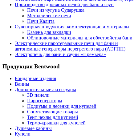
Производство дровяных печей для бань и саун
Печи из чугуна Сударушка
Металлические печи
Печи Калита
Сувенирная продукция, комплектующие и материалы
Камень для закладки
Облицовочные материалы для обустройства бани
Электрические паротермальные печи для бани и
автономные генераторы перегретого пара (АЭГПП)
Электропечь для бани и сауны «Премьера»
Продукция Bentwood
Бондарные изделия
Ванны
Дополнительные аксессуары
3D панели
Парогенераторы
Подиумы и лесенки для купелей
Сопутствующие товары
Тент-чехлы для купелей
Термо-крышки для купелей
Душевые кабины
Купели