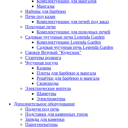
Комплектующие для мангалов
Мангалы
Наборы для барбекю
Печи под казан
Комплектующие для печей под заказ
Походные печи
Комплектующие для походных печей
Садовые чугунные печи Legenda Garden
Комплектующие Legenda Garden
Садовая чугунная печь Legenda Garden
Смокер Везувий "Кудесник"
Стартеры розжига
Чугунная посуда
Казаны
Плиты для барбекю и мангала
Решётки для барбекю и мангала
Сковороды
Электрические вертела
Шампуры
Электромотры
Дополнительное оборудование
Подиум под печь
Подставки для каминных топок
Заряды для каменки
Парогенераторы