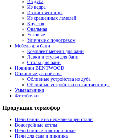
Из дуба
Из кедра
Из лиственницы
Из сращенных ламелей
Круглая
Овальная
Угловые
Уличные с подогревом
Мебель для бани
Комплект мебели для бани
Лавки и стулья для бани
Столы для бани
Новинки BENTWOOD
Обливные устройства
Обливные устройства из дуба
Обливные устройства из лиственницы
Умывальники
Фитобочки
Продукция термофор
Печи банные из нержавеющей стали
Водогрейные котлы
Печи банные толстостенные
Печи для сада и пикника