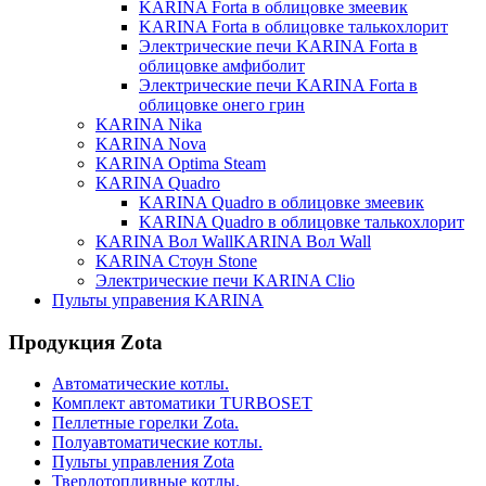
KARINA Forta в облицовке змеевик
KARINA Forta в облицовке талькохлорит
Электрические печи KARINA Forta в
облицовке амфиболит
Электрические печи KARINA Forta в
облицовке онего грин
KARINA Nika
KARINA Nova
KARINA Optima Steam
KARINA Quadro
KARINA Quadro в облицовке змеевик
KARINA Quadro в облицовке талькохлорит
KARINA Вол WallKARINA Вол Wall
KARINA Стоун Stone
Электрические печи KARINA Clio
Пульты управения KARINA
Продукция Zota
Автоматические котлы.
Комплект автоматики TURBOSET
Пеллетные горелки Zota.
Полуавтоматические котлы.
Пульты управления Zota
Твердотопливные котлы.