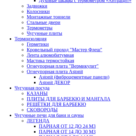
Духовые шкафы с термометром «Антрацит»
Задвижки
Колосники
Монтажные тоннели
Стальные двери
Термометры
Чугунные плиты
Термоизоляция
Герметики
Кровельный проход "Мастер Флеш"
Лента алюмобитумная
Мастика термостойкая
Огнеупорная плита "Вермикулит"
Огнеупорная плита Astonit
Astonit (фиброцементные панели)
Astonit ДЕКОР
Чугунная посуда
КАЗАНЫ
ПЛИТЫ ДЛЯ БАРБЕКЮ И МАНГАЛА
РЕШЁТКИ ДЛЯ БАРБЕКЮ
СКОВОРОДЫ
Чугунные печи для бани и сауны
ЛЕГЕНДА
ПАРНАЯ ОТ 12 ДО 24 М3
ПАРНАЯ ОТ 14 ДО 30 М3