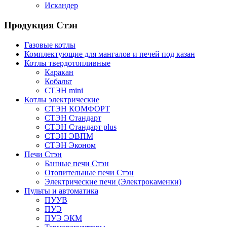
Искандер
Продукция Стэн
Газовые котлы
Комплектующие для мангалов и печей под казан
Котлы твердотопливные
Каракан
Кобальт
СТЭН mini
Котлы электрические
СТЭН КОМФОРТ
СТЭН Стандарт
СТЭН Стандарт plus
СТЭН ЭВПМ
СТЭН Эконом
Печи Стэн
Банные печи Стэн
Отопительные печи Стэн
Электрические печи (Электрокаменки)
Пульты и автоматика
ПУУВ
ПУЭ
ПУЭ ЭКМ