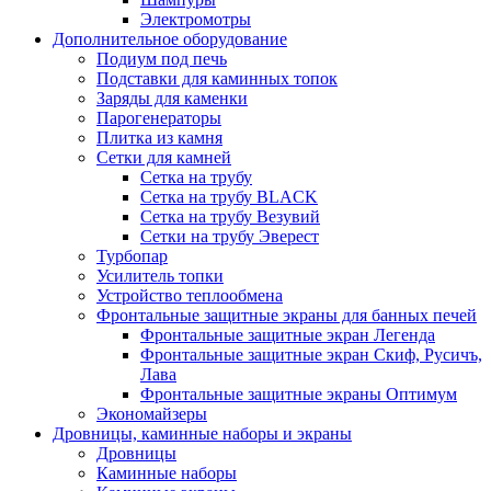
Электромотры
Дополнительное оборудование
Подиум под печь
Подставки для каминных топок
Заряды для каменки
Парогенераторы
Плитка из камня
Сетки для камней
Сетка на трубу
Сетка на трубу BLACK
Сетка на трубу Везувий
Сетки на трубу Эверест
Турбопар
Усилитель топки
Устройство теплообмена
Фронтальные защитные экраны для банных печей
Фронтальные защитные экран Легенда
Фронтальные защитные экран Скиф, Русичъ,
Лава
Фронтальные защитные экраны Оптимум
Экономайзеры
Дровницы, каминные наборы и экраны
Дровницы
Каминные наборы