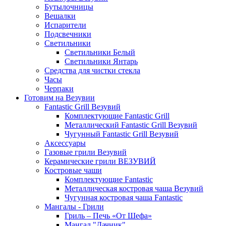
Бутылочницы
Вешалки
Испарители
Подсвечники
Светильники
Светильники Белый
Светильники Янтарь
Средства для чистки стекла
Часы
Черпаки
Готовим на Везувии
Fantastic Grill Везувий
Комплектующие Fantastic Grill
Металлический Fantastic Grill Везувий
Чугунный Fantastic Grill Везувий
Аксессуары
Газовые грили Везувий
Керамические грили ВЕЗУВИЙ
Костровые чаши
Комплектующие Fantastic
Металлическая костровая чаша Везувий
Чугунная костровая чаша Fantastic
Мангалы - Грили
Гриль – Печь «От Шефа»
Мангал "Дачник"