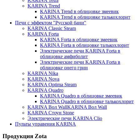
KARINA Tetra
KARINA Trend
KARINA Trend в облицовке змеевик
KARINA Trend в облицовке талькохлорит
Печи с эффектом "Русской бани"
KARINA Classic Steam
KARINA Forta
KARINA Forta в облицовке змеевик
KARINA Forta в облицовке талькохлорит
Электрические печи KARINA Forta в
облицовке амфиболит
Электрические печи KARINA Forta в
облицовке онего грин
KARINA Nika
KARINA Nova
KARINA Optima Steam
KARINA Quadro
KARINA Quadro в облицовке змеевик
KARINA Quadro в облицовке талькохлорит
KARINA Вол WallKARINA Вол Wall
KARINA Стоун Stone
Электрические печи KARINA Clio
Пульты управения KARINA
Продукция Zota