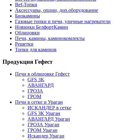
Bef-Топки
Аксессуары, опции, доп.оборудование
Биокамины
Газовые топки и печи, уличные нагреватели
Новинки БелфортКамин
Облицовки
Печи, камины, каминокомлекты
Решетки
Топки для каминов
Продукция Гефест
Печи в облицовке Гефест
GFS 3K
АВАНГАРД
ГРОЗА
ГРОМ
Печи в сетке и Ураган
ИСКАНДЕР в сетке
GFS ЗК Ураган
АВАНГАРД Ураган
ГРОЗА Ураган
ГРОМ Ураган
Искандер Ураган