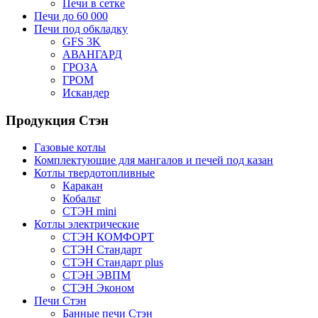
Печи в сетке
Печи до 60 000
Печи под обкладку
GFS 3K
АВАНГАРД
ГРОЗА
ГРОМ
Искандер
Продукция Стэн
Газовые котлы
Комплектующие для мангалов и печей под казан
Котлы твердотопливные
Каракан
Кобальт
СТЭН mini
Котлы электрические
СТЭН КОМФОРТ
СТЭН Стандарт
СТЭН Стандарт plus
СТЭН ЭВПМ
СТЭН Эконом
Печи Стэн
Банные печи Стэн