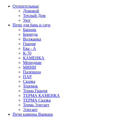
Отопительные
Домовой
Теплый Дом
Уют
Печи для бань и саун
Банник
Бермуда
Волжанка
Грация
Ева - А
К-70
КАМЕНКА
Меридиан
МИНИ
Паленица
ПАР
Сказка
Теремок
Терма Грация
ТЕРМА КАМЕНКА
ТЕРМА Сказка
Терма Элегант
Элегант
Печи камины Варвара