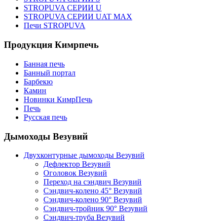
STROPUVA СЕРИИ U
STROPUVA СЕРИИ UAT MAX
Печи STROPUVA
Продукция Кимрпечь
Банная печь
Банный портал
Барбекю
Камин
Новинки КимрПечь
Печь
Русская печь
Дымоходы Везувий
Двухконтурные дымоходы Везувий
Дефлектор Везувий
Оголовок Везувий
Переход на сэндвич Везувий
Сэндвич-колено 45° Везувий
Сэндвич-колено 90° Везувий
Сэндвич-тройник 90° Везувий
Сэндвич-труба Везувий