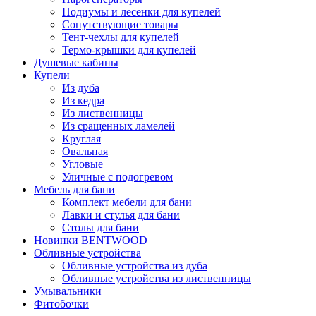
Подиумы и лесенки для купелей
Сопутствующие товары
Тент-чехлы для купелей
Термо-крышки для купелей
Душевые кабины
Купели
Из дуба
Из кедра
Из лиственницы
Из сращенных ламелей
Круглая
Овальная
Угловые
Уличные с подогревом
Мебель для бани
Комплект мебели для бани
Лавки и стулья для бани
Столы для бани
Новинки BENTWOOD
Обливные устройства
Обливные устройства из дуба
Обливные устройства из лиственницы
Умывальники
Фитобочки