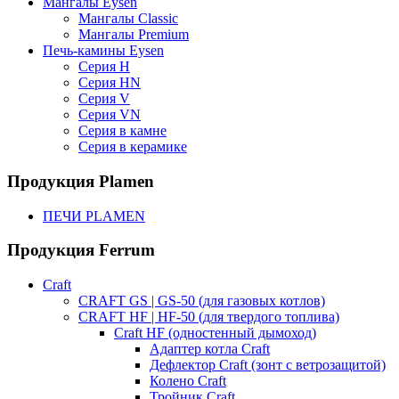
Мангалы Eysen
Мангалы Classic
Мангалы Premium
Печь-камины Eysen
Серия H
Серия HN
Серия V
Серия VN
Серия в камне
Серия в керамике
Продукция Plamen
ПЕЧИ PLAMEN
Продукция Ferrum
Craft
CRAFT GS | GS-50 (для газовых котлов)
CRAFT HF | HF-50 (для твердого топлива)
Craft HF (одностенный дымоход)
Адаптер котла Craft
Дефлектор Craft (зонт с ветрозащитой)
Колено Craft
Тройник Craft