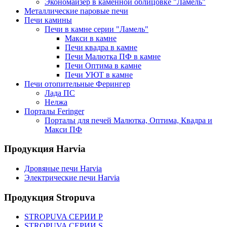
Экономайзер в каменной облицовке "Ламель"
Металлические паровые печи
Печи камины
Печи в камне серии "Ламель"
Макси в камне
Печи квадра в камне
Печи Малютка ПФ в камне
Печи Оптима в камне
Печи УЮТ в камне
Печи отопительные Ферингер
Лада ПС
Нелжа
Порталы Feringer
Порталы для печей Малютка, Оптима, Квадра и
Макси ПФ
Продукция Harvia
Дровяные печи Harvia
Электрические печи Harvia
Продукция Stropuva
STROPUVA СЕРИИ P
STROPUVA СЕРИИ S