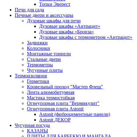
Топки Эверест
Печи для сада
Печные двери и аксессуары
Духовые шкафы для печи
Духовые шкафы «Антрацит»
Духовые шкафы «Бронза»
Духовые шкафы с термометром «Антрацит»
Задвижки
Колосники
Монтажные тоннели
Стальные двери
Термометры
Чугунные плиты
Термоизоляция
Герметики
Кровельный проход "Мастер Флеш"
Лента алюмобитумная
Мастика термостойкая
Огнеупорная плита "Вермикулит"
Огнеупорная плита Astonit
Astonit (фиброцементные панели)
Astonit ДЕКОР
Чугунная посуда
КАЗАНЫ
ПЛИТЫ ДЛЯ БАРБЕКЮ И МАНГАЛА