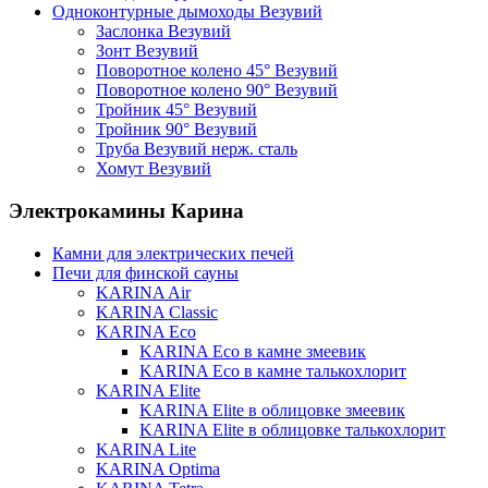
Одноконтурные дымоходы Везувий
Заслонка Везувий
Зонт Везувий
Поворотное колено 45° Везувий
Поворотное колено 90° Везувий
Тройник 45° Везувий
Тройник 90° Везувий
Труба Везувий нерж. сталь
Хомут Везувий
Электрокамины Карина
Камни для электрических печей
Печи для финской сауны
KARINA Air
KARINA Classic
KARINA Eco
KARINA Eco в камне змеевик
KARINA Eco в камне талькохлорит
KARINA Elite
KARINA Elite в облицовке змеевик
KARINA Elite в облицовке талькохлорит
KARINA Lite
KARINA Optima