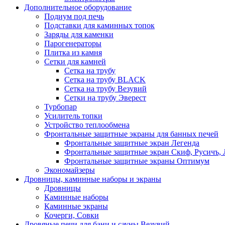
Дополнительное оборудование
Подиум под печь
Подставки для каминных топок
Заряды для каменки
Парогенераторы
Плитка из камня
Сетки для камней
Сетка на трубу
Сетка на трубу BLACK
Сетка на трубу Везувий
Сетки на трубу Эверест
Турбопар
Усилитель топки
Устройство теплообмена
Фронтальные защитные экраны для банных печей
Фронтальные защитные экран Легенда
Фронтальные защитные экран Скиф, Русичъ, 
Фронтальные защитные экраны Оптимум
Экономайзеры
Дровницы, каминные наборы и экраны
Дровницы
Каминные наборы
Каминные экраны
Кочерги, Совки
Дровяные печи для бани и сауны Везувий