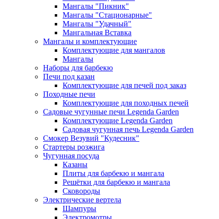
Мангалы "Пикник"
Мангалы "Стационарные"
Мангалы "Удачный"
Мангальная Вставка
Мангалы и комплектующие
Комплектующие для мангалов
Мангалы
Наборы для барбекю
Печи под казан
Комплектующие для печей под заказ
Походные печи
Комплектующие для походных печей
Садовые чугунные печи Legenda Garden
Комплектующие Legenda Garden
Садовая чугунная печь Legenda Garden
Смокер Везувий "Кудесник"
Стартеры розжига
Чугунная посуда
Казаны
Плиты для барбекю и мангала
Решётки для барбекю и мангала
Сковороды
Электрические вертела
Шампуры
Электромотры