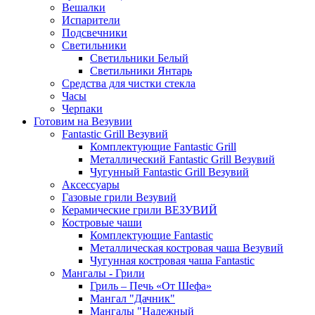
Вешалки
Испарители
Подсвечники
Светильники
Светильники Белый
Светильники Янтарь
Средства для чистки стекла
Часы
Черпаки
Готовим на Везувии
Fantastic Grill Везувий
Комплектующие Fantastic Grill
Металлический Fantastic Grill Везувий
Чугунный Fantastic Grill Везувий
Аксессуары
Газовые грили Везувий
Керамические грили ВЕЗУВИЙ
Костровые чаши
Комплектующие Fantastic
Металлическая костровая чаша Везувий
Чугунная костровая чаша Fantastic
Мангалы - Грили
Гриль – Печь «От Шефа»
Мангал "Дачник"
Мангалы "Надежный