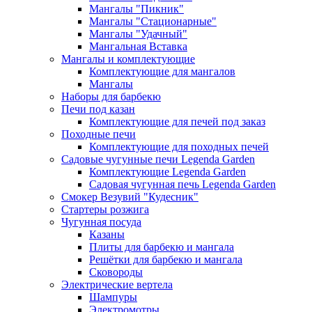
Мангалы "Пикник"
Мангалы "Стационарные"
Мангалы "Удачный"
Мангальная Вставка
Мангалы и комплектующие
Комплектующие для мангалов
Мангалы
Наборы для барбекю
Печи под казан
Комплектующие для печей под заказ
Походные печи
Комплектующие для походных печей
Садовые чугунные печи Legenda Garden
Комплектующие Legenda Garden
Садовая чугунная печь Legenda Garden
Смокер Везувий "Кудесник"
Стартеры розжига
Чугунная посуда
Казаны
Плиты для барбекю и мангала
Решётки для барбекю и мангала
Сковороды
Электрические вертела
Шампуры
Электромотры