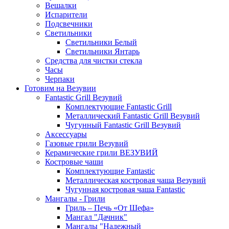
Вешалки
Испарители
Подсвечники
Светильники
Светильники Белый
Светильники Янтарь
Средства для чистки стекла
Часы
Черпаки
Готовим на Везувии
Fantastic Grill Везувий
Комплектующие Fantastic Grill
Металлический Fantastic Grill Везувий
Чугунный Fantastic Grill Везувий
Аксессуары
Газовые грили Везувий
Керамические грили ВЕЗУВИЙ
Костровые чаши
Комплектующие Fantastic
Металлическая костровая чаша Везувий
Чугунная костровая чаша Fantastic
Мангалы - Грили
Гриль – Печь «От Шефа»
Мангал "Дачник"
Мангалы "Надежный