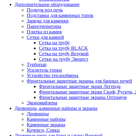
Дополнительное оборудование
Подиум под печь
Подставки для каминных топок
Заряды для каменки
Парогенераторы
Плитка из камня
Сетки для камней
Сетка на трубу
Сетка на трубу BLACK
Сетка на трубу Везувий
Сетки на трубу Эверест
Турбопар
Усилитель топки
Устройство теплообмена
Фронтальные защитные экраны для банных печей
Фронтальные защитные экран Легенда
Фронтальные защитные экран Скиф, Русичъ, 
Фронтальные защитные экраны Оптимум
Экономайзеры
Дровницы, каминные наборы и экраны
Дровницы
Каминные наборы
Каминные экраны
Кочерги, Совки
Дровяные печи для бани и сауны Везувий