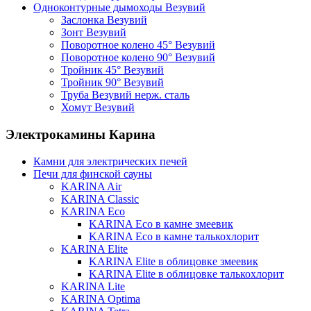
Одноконтурные дымоходы Везувий
Заслонка Везувий
Зонт Везувий
Поворотное колено 45° Везувий
Поворотное колено 90° Везувий
Тройник 45° Везувий
Тройник 90° Везувий
Труба Везувий нерж. сталь
Хомут Везувий
Электрокамины Карина
Камни для электрических печей
Печи для финской сауны
KARINA Air
KARINA Classic
KARINA Eco
KARINA Eco в камне змеевик
KARINA Eco в камне талькохлорит
KARINA Elite
KARINA Elite в облицовке змеевик
KARINA Elite в облицовке талькохлорит
KARINA Lite
KARINA Optima