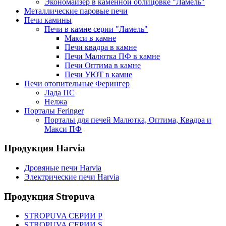
Экономайзер в каменной облицовке "Ламель"
Металлические паровые печи
Печи камины
Печи в камне серии "Ламель"
Макси в камне
Печи квадра в камне
Печи Малютка ПФ в камне
Печи Оптима в камне
Печи УЮТ в камне
Печи отопительные Ферингер
Лада ПС
Нелжа
Порталы Feringer
Порталы для печей Малютка, Оптима, Квадра и
Макси ПФ
Продукция Harvia
Дровяные печи Harvia
Электрические печи Harvia
Продукция Stropuva
STROPUVA СЕРИИ P
STROPUVA СЕРИИ S