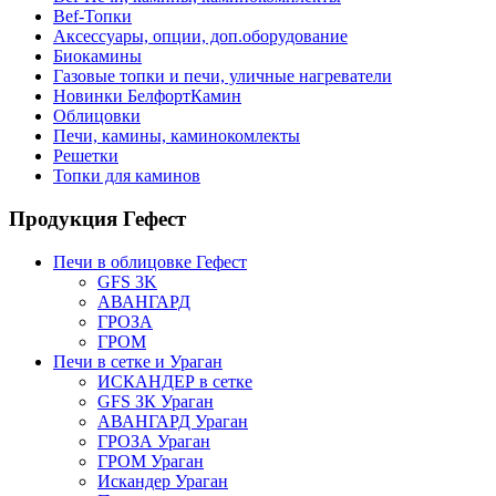
Bef-Топки
Аксессуары, опции, доп.оборудование
Биокамины
Газовые топки и печи, уличные нагреватели
Новинки БелфортКамин
Облицовки
Печи, камины, каминокомлекты
Решетки
Топки для каминов
Продукция Гефест
Печи в облицовке Гефест
GFS 3K
АВАНГАРД
ГРОЗА
ГРОМ
Печи в сетке и Ураган
ИСКАНДЕР в сетке
GFS ЗК Ураган
АВАНГАРД Ураган
ГРОЗА Ураган
ГРОМ Ураган
Искандер Ураган