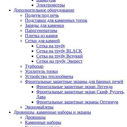
Электромотры
Дополнительное оборудование
Подиум под печь
Подставки для каминных топок
Заряды для каменки
Парогенераторы
Плитка из камня
Сетки для камней
Сетка на трубу
Сетка на трубу BLACK
Сетка на трубу Везувий
Сетки на трубу Эверест
Турбопар
Усилитель топки
Устройство теплообмена
Фронтальные защитные экраны для банных печей
Фронтальные защитные экран Легенда
Фронтальные защитные экран Скиф, Русичъ,
Лава
Фронтальные защитные экраны Оптимум
Экономайзеры
Дровницы, каминные наборы и экраны
Дровницы
Каминные наборы