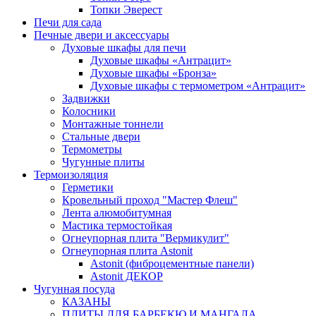
Топки Эверест
Печи для сада
Печные двери и аксессуары
Духовые шкафы для печи
Духовые шкафы «Антрацит»
Духовые шкафы «Бронза»
Духовые шкафы с термометром «Антрацит»
Задвижки
Колосники
Монтажные тоннели
Стальные двери
Термометры
Чугунные плиты
Термоизоляция
Герметики
Кровельный проход "Мастер Флеш"
Лента алюмобитумная
Мастика термостойкая
Огнеупорная плита "Вермикулит"
Огнеупорная плита Astonit
Astonit (фиброцементные панели)
Astonit ДЕКОР
Чугунная посуда
КАЗАНЫ
ПЛИТЫ ДЛЯ БАРБЕКЮ И МАНГАЛА