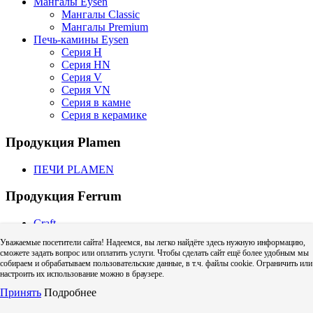
Мангалы Eysen
Мангалы Classic
Мангалы Premium
Печь-камины Eysen
Серия H
Серия HN
Серия V
Серия VN
Серия в камне
Серия в керамике
Продукция Plamen
ПЕЧИ PLAMEN
Продукция Ferrum
Craft
CRAFT GS | GS-50 (для газовых котлов)
Уважаемые посетители сайта! Надеемся, вы легко найдёте здесь нужную информацию,
CRAFT HF | HF-50 (для твердого топлива)
сможете задать вопрос или оплатить услуги. Чтобы сделать сайт ещё более удобным мы
Craft HF (одностенный дымоход)
собираем и обрабатываем пользовательские данные, в т.ч. файлы cookie. Ограничить или
Адаптер котла Craft
настроить их использование можно в браузере.
Дефлектор Craft (зонт с ветрозащитой)
Принять
Подробнее
Колено Craft
Тройник Craft