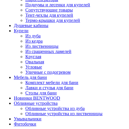
Подиумы и лесенки для купелей
Сопутствующие товары
Тент-чехлы для купелей
Термо-крышки для купелей
Душевые кабины
Купели
Из дуба
Из кедра
Из лиственницы
Из сращенных ламелей
Круглая
Овальная
Угловые
Уличные с подогревом
Мебель для бани
Комплект мебели для бани
Лавки и стулья для бани
Столы для бани
Новинки BENTWOOD
Обливные устройства
Обливные устройства из дуба
Обливные устройства из лиственницы
Умывальники
Фитобочки