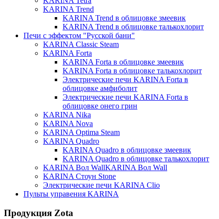
KARINA Tetra
KARINA Trend
KARINA Trend в облицовке змеевик
KARINA Trend в облицовке талькохлорит
Печи с эффектом "Русской бани"
KARINA Classic Steam
KARINA Forta
KARINA Forta в облицовке змеевик
KARINA Forta в облицовке талькохлорит
Электрические печи KARINA Forta в
облицовке амфиболит
Электрические печи KARINA Forta в
облицовке онего грин
KARINA Nika
KARINA Nova
KARINA Optima Steam
KARINA Quadro
KARINA Quadro в облицовке змеевик
KARINA Quadro в облицовке талькохлорит
KARINA Вол WallKARINA Вол Wall
KARINA Стоун Stone
Электрические печи KARINA Clio
Пульты управения KARINA
Продукция Zota