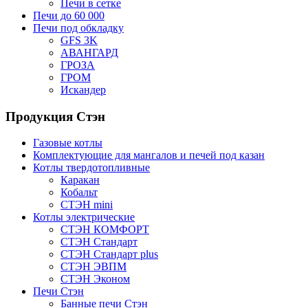
Печи в сетке
Печи до 60 000
Печи под обкладку
GFS 3K
АВАНГАРД
ГРОЗА
ГРОМ
Искандер
Продукция Стэн
Газовые котлы
Комплектующие для мангалов и печей под казан
Котлы твердотопливные
Каракан
Кобальт
СТЭН mini
Котлы электрические
СТЭН КОМФОРТ
СТЭН Стандарт
СТЭН Стандарт plus
СТЭН ЭВПМ
СТЭН Эконом
Печи Стэн
Банные печи Стэн