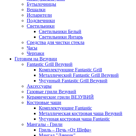
Бутылочницы
Вешалки
Испарители
Подсвечники
Светильники
Светильники Белый
Светильники Янтарь
Средства для чистки стекла
Часы
Черпаки
Готовим на Везувии
Fantastic Grill Везувий
Комплектующие Fantastic Grill
Металлический Fantastic Grill Везувий
Чугунный Fantastic Grill Везувий
Аксессуары
Газовые грили Везувий
Керамические грили ВЕЗУВИЙ
Костровые чаши
Комплектующие Fantastic
Металлическая костровая чаша Везувий
Чугунная костровая чаша Fantastic
Мангалы - Грили
Гриль – Печь «От Шефа»
Мангал "Дачник"