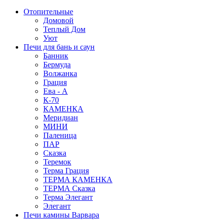
Отопительные
Домовой
Теплый Дом
Уют
Печи для бань и саун
Банник
Бермуда
Волжанка
Грация
Ева - А
К-70
КАМЕНКА
Меридиан
МИНИ
Паленица
ПАР
Сказка
Теремок
Терма Грация
ТЕРМА КАМЕНКА
ТЕРМА Сказка
Терма Элегант
Элегант
Печи камины Варвара