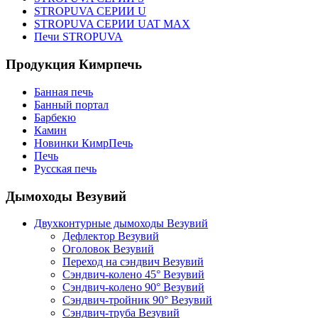
STROPUVA СЕРИИ U
STROPUVA СЕРИИ UAT MAX
Печи STROPUVA
Продукция Кимрпечь
Банная печь
Банный портал
Барбекю
Камин
Новинки КимрПечь
Печь
Русская печь
Дымоходы Везувий
Двухконтурные дымоходы Везувий
Дефлектор Везувий
Оголовок Везувий
Переход на сэндвич Везувий
Сэндвич-колено 45° Везувий
Сэндвич-колено 90° Везувий
Сэндвич-тройник 90° Везувий
Сэндвич-труба Везувий