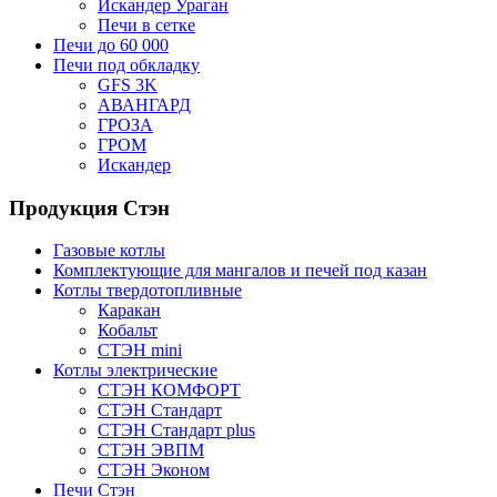
Искандер Ураган
Печи в сетке
Печи до 60 000
Печи под обкладку
GFS 3K
АВАНГАРД
ГРОЗА
ГРОМ
Искандер
Продукция Стэн
Газовые котлы
Комплектующие для мангалов и печей под казан
Котлы твердотопливные
Каракан
Кобальт
СТЭН mini
Котлы электрические
СТЭН КОМФОРТ
СТЭН Стандарт
СТЭН Стандарт plus
СТЭН ЭВПМ
СТЭН Эконом
Печи Стэн