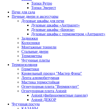
Топки Ретро
Топки Эверест
Печи для сада
Печные двери и аксессуары
Духовые шкафы для печи
Духовые шкафы «Антрацит»
Духовые шкафы «Бронза»
Духовые шкафы с термометром «Антрацит»
Задвижки
Колосники
Монтажные тоннели
Стальные двери
Термометры
Чугунные плиты
Термоизоляция
Герметики
Кровельный проход "Мастер Флеш"
Лента алюмобитумная
Мастика термостойкая
Огнеупорная плита "Вермикулит"
Огнеупорная плита Astonit
Astonit (фиброцементные панели)
Astonit ДЕКОР
Чугунная посуда
КАЗАНЫ