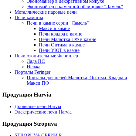
Экономайзер в декоративном кожухе
Экономайзер в каменной облицовке "Ламель"
Металлические паровые печи
Печи камины
Печи в камне серии "Ламель"
Макси в камне
Печи квадра в камне
Печи Малютка ПФ в камне
Печи Оптима в камне
Печи УЮТ в камне
Печи отопительные Ферингер
Лада ПС
Нелжа
Порталы Feringer
Порталы для печей Малютка, Оптима, Квадра и
Макси ПФ
Продукция Harvia
Дровяные печи Harvia
Электрические печи Harvia
Продукция Stropuva
STROPUVA СЕРИИ P