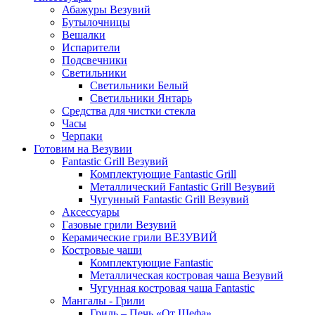
Абажуры Везувий
Бутылочницы
Вешалки
Испарители
Подсвечники
Светильники
Светильники Белый
Светильники Янтарь
Средства для чистки стекла
Часы
Черпаки
Готовим на Везувии
Fantastic Grill Везувий
Комплектующие Fantastic Grill
Металлический Fantastic Grill Везувий
Чугунный Fantastic Grill Везувий
Аксессуары
Газовые грили Везувий
Керамические грили ВЕЗУВИЙ
Костровые чаши
Комплектующие Fantastic
Металлическая костровая чаша Везувий
Чугунная костровая чаша Fantastic
Мангалы - Грили
Гриль – Печь «От Шефа»