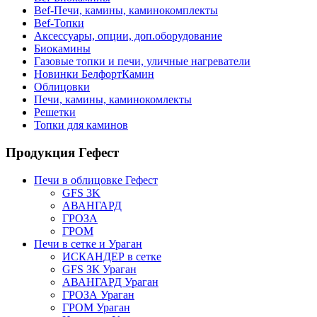
Bef-Печи, камины, каминокомплекты
Bef-Топки
Аксессуары, опции, доп.оборудование
Биокамины
Газовые топки и печи, уличные нагреватели
Новинки БелфортКамин
Облицовки
Печи, камины, каминокомлекты
Решетки
Топки для каминов
Продукция Гефест
Печи в облицовке Гефест
GFS 3K
АВАНГАРД
ГРОЗА
ГРОМ
Печи в сетке и Ураган
ИСКАНДЕР в сетке
GFS ЗК Ураган
АВАНГАРД Ураган
ГРОЗА Ураган
ГРОМ Ураган