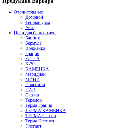
Продукция Варвара
Отопительные
Домовой
Теплый Дом
Уют
Печи для бань и саун
Банник
Бермуда
Волжанка
Грация
Ева - А
К-70
КАМЕНКА
Меридиан
МИНИ
Паленица
ПАР
Сказка
Теремок
Терма Грация
ТЕРМА КАМЕНКА
ТЕРМА Сказка
Терма Элегант
Элегант