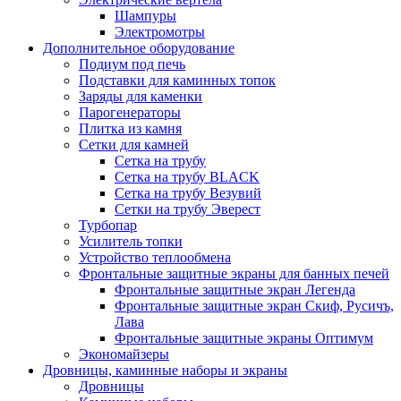
Шампуры
Электромотры
Дополнительное оборудование
Подиум под печь
Подставки для каминных топок
Заряды для каменки
Парогенераторы
Плитка из камня
Сетки для камней
Сетка на трубу
Сетка на трубу BLACK
Сетка на трубу Везувий
Сетки на трубу Эверест
Турбопар
Усилитель топки
Устройство теплообмена
Фронтальные защитные экраны для банных печей
Фронтальные защитные экран Легенда
Фронтальные защитные экран Скиф, Русичъ,
Лава
Фронтальные защитные экраны Оптимум
Экономайзеры
Дровницы, каминные наборы и экраны
Дровницы