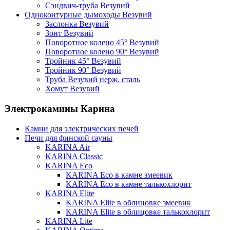
Сэндвич-труба Везувий
Одноконтурные дымоходы Везувий
Заслонка Везувий
Зонт Везувий
Поворотное колено 45° Везувий
Поворотное колено 90° Везувий
Тройник 45° Везувий
Тройник 90° Везувий
Труба Везувий нерж. сталь
Хомут Везувий
Электрокамины Карина
Камни для электрических печей
Печи для финской сауны
KARINA Air
KARINA Classic
KARINA Eco
KARINA Eco в камне змеевик
KARINA Eco в камне талькохлорит
KARINA Elite
KARINA Elite в облицовке змеевик
KARINA Elite в облицовке талькохлорит
KARINA Lite