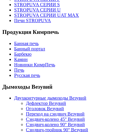
STROPUVA СЕРИИ S
STROPUVA СЕРИИ U
STROPUVA СЕРИИ UAT MAX
Печи STROPUVA
Продукция Кимрпечь
Банная печь
Банный портал
Барбекю
Камин
Новинки КимрПечь
Печь
Русская печь
Дымоходы Везувий
Двухконтурные дымоходы Везувий
Дефлектор Везувий
Оголовок Везувий
Переход на сэндвич Везувий
Сэндвич-колено 45° Везувий
Сэндвич-колено 90° Везувий
Сэндвич-тройник 90° Везувий