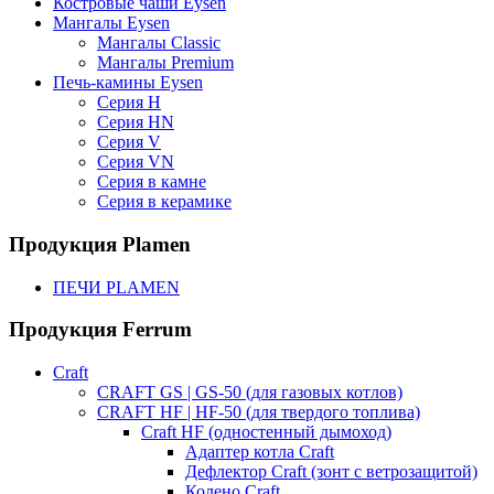
Костровые чаши Eysen
Мангалы Eysen
Мангалы Classic
Мангалы Premium
Печь-камины Eysen
Серия H
Серия HN
Серия V
Серия VN
Серия в камне
Серия в керамике
Продукция Plamen
ПЕЧИ PLAMEN
Продукция Ferrum
Craft
CRAFT GS | GS-50 (для газовых котлов)
CRAFT HF | HF-50 (для твердого топлива)
Craft HF (одностенный дымоход)
Адаптер котла Craft
Дефлектор Craft (зонт с ветрозащитой)
Колено Craft