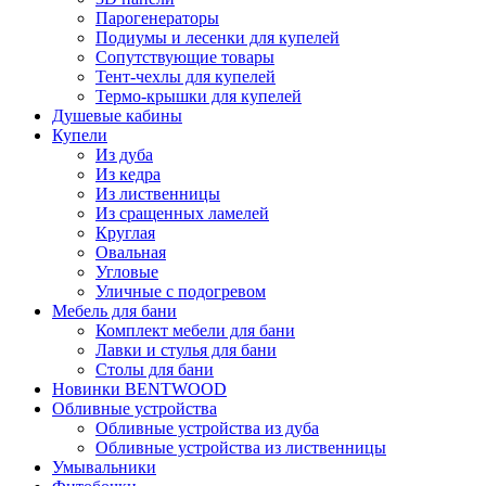
Парогенераторы
Подиумы и лесенки для купелей
Сопутствующие товары
Тент-чехлы для купелей
Термо-крышки для купелей
Душевые кабины
Купели
Из дуба
Из кедра
Из лиственницы
Из сращенных ламелей
Круглая
Овальная
Угловые
Уличные с подогревом
Мебель для бани
Комплект мебели для бани
Лавки и стулья для бани
Столы для бани
Новинки BENTWOOD
Обливные устройства
Обливные устройства из дуба
Обливные устройства из лиственницы
Умывальники