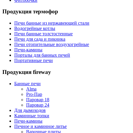
Фитобочки
Продукция термофор
Печи банные из нержавеющей стали
Водогрейные котлы
Печи банные толстостенные
Печи для сада и пикника
Печи отопительные воздухогрейные
Печи-камины
Порталы для банных печей
Портативные печи
Продукция fireway
Банные печи
Alma
Pro-Пар
Паровар 18
Паровар 24
Для дымоходов
Каминные топки
Печи-камины
Печное и каминное литье
Варочные плиты