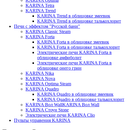
KARINA Optima
KARINA Tetra
KARINA Trend
KARINA Trend в облицовке змеевик
KARINA Trend в облицовке талькохлорит
Печи с эффектом "Русской бани"
KARINA Classic Steam
KARINA Forta
KARINA Forta в облицовке змеевик
KARINA Forta в облицовке талькохлорит
Электрические печи KARINA Forta в
облицовке амфиболит
Электрические печи KARINA Forta в
облицовке онего грин
KARINA Nika
KARINA Nova
KARINA Optima Steam
KARINA Quadro
KARINA Quadro в облицовке змеевик
KARINA Quadro в облицовке талькохлорит
KARINA Вол WallKARINA Вол Wall
KARINA Стоун Stone
Электрические печи KARINA Clio
Пульты управения KARINA