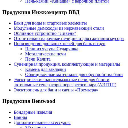
Печь-камин «Канадка» с варочной плитой
Продукция Инжкомцентр ВВД
Баки для воды и стартовые элементы
Модульные дымоходы из нержавеющей стали
Обливное устройство "Ливень"
Отопительно-варочные печи,печи для сжигания мусора
Производство дровяных печей для бань и саун
Печи из чугуна Сударушка
Металлические печи
Печи Калита
Сувенирная продукция, комплектующие и материалы
Камень для закладки
Облицовочные материалы для обустройства бани
Электрические паротермальные печи для бани и
автономные генераторы перегретого пара (АЭГПП)
Электропечь для бани и сауны «Премьера»
Продукция Bentwood
Бондарные изделия
Ванны
Дополнительные аксессуары
3D панели