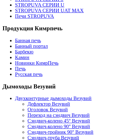
STROPUVA СЕРИИ U
STROPUVA СЕРИИ UAT MAX
Печи STROPUVA
Продукция Кимрпечь
Банная печь
Банный портал
Барбекю
Камин
Новинки КимрПечь
Печь
Русская печь
Дымоходы Везувий
Двухконтурные дымоходы Везувий
Дефлектор Везувий
Оголовок Везувий
Переход на сэндвич Везувий
Сэндвич-колено 45° Везувий
Сэндвич-колено 90° Везувий
Сэндвич-тройник 90° Везувий
Сэндвич-труба Везувий