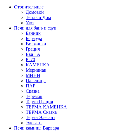
Отопительные
Домовой
Теплый Дом
Уют
Печи для бань и саун
Банник
Бермуда
Волжанка
Грация
Ева - А
К-70
КАМЕНКА
Меридиан
МИНИ
Паленица
ПАР
Сказка
Теремок
Терма Грация
ТЕРМА КАМЕНКА
ТЕРМА Сказка
Терма Элегант
Элегант
Печи камины Варвара