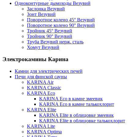
Одноконтурные дымоходы Везувий
Заслонка Везувий
Зонт Везувий
Поворотное колено 45° Везувий
Поворотное колено 90° Везувий
Тройник 45° Везувий
Тройник 90° Везувий
Труба Везувий нерж. сталь
Хомут Везувий
Электрокамины Карина
Камни для электрических печей
Печи для финской сауны
KARINA Air
KARINA Classic
KARINA Eco
KARINA Eco в камне змеевик
KARINA Eco в камне талькохлорит
KARINA Elite
KARINA Elite в облицовке змеевик
KARINA Elite в облицовке талькохлорит
KARINA Lite
KARINA Optima