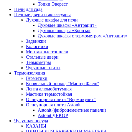
Топки Эверест
Печи для сада
Печные двери и аксессуары
Духовые шкафы для печи
Духовые шкафы «Антрацит»
Духовые шкафы «Бронза»
Духовые шкафы с термометром «Антрацит»
Задвижки
Колосники
Монтажные тоннели
Стальные двери
Термометры
Чугунные плиты
Термоизоляция
Герметики
Кровельный проход "Мастер Флеш"
Лента алюмобитумная
Мастика термостойкая
Огнеупорная плита "Вермикулит"
Огнеупорная плита Astonit
Astonit (фиброцементные панели)
Astonit ДЕКОР
Чугунная посуда
КАЗАНЫ
ПЛИТЫ ДЛЯ БАРБЕКЮ И МАНГАЛА