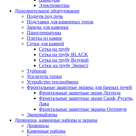
Электромотры
Дополнительное оборудование
Подиум под печь
Подставки для каминных топок
Заряды для каменки
Парогенераторы
Плитка из камня
Сетки для камней
Сетка на трубу
Сетка на трубу BLACK
Сетка на трубу Везувий
Сетки на трубу Эверест
Турбопар
Усилитель топки
Устройство теплообмена
Фронтальные защитные экраны для банных печей
Фронтальные защитные экран Легенда
Фронтальные защитные экран Скиф, Русичъ,
Лава
Фронтальные защитные экраны Оптимум
Экономайзеры
Дровницы, каминные наборы и экраны
Дровницы
Каминные наборы