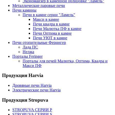
Экономайзер в каменной облицовке "Ламель"
Металлические паровые печи
Печи камины
Печи в камне серии "Ламель"
Макси в камне
Печи квадра в камне
Печи Малютка ПФ в камне
Печи Оптима в камне
Печи УЮТ в камне
Печи отопительные Ферингер
Лада ПС
Нелжа
Порталы Feringer
Порталы для печей Малютка, Оптима, Квадра и
Макси ПФ
Продукция Harvia
Дровяные печи Harvia
Электрические печи Harvia
Продукция Stropuva
STROPUVA СЕРИИ P
STROPUVA СЕРИИ S