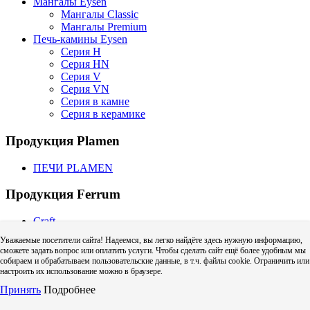
Мангалы Eysen
Мангалы Classic
Мангалы Premium
Печь-камины Eysen
Серия H
Серия HN
Серия V
Серия VN
Серия в камне
Серия в керамике
Продукция Plamen
ПЕЧИ PLAMEN
Продукция Ferrum
Craft
CRAFT GS | GS-50 (для газовых котлов)
Уважаемые посетители сайта! Надеемся, вы легко найдёте здесь нужную информацию,
CRAFT HF | HF-50 (для твердого топлива)
сможете задать вопрос или оплатить услуги. Чтобы сделать сайт ещё более удобным мы
Craft HF (одностенный дымоход)
собираем и обрабатываем пользовательские данные, в т.ч. файлы cookie. Ограничить или
Адаптер котла Craft
настроить их использование можно в браузере.
Дефлектор Craft (зонт с ветрозащитой)
Принять
Подробнее
Колено Craft
Тройник Craft