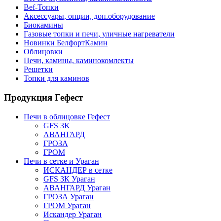
Bef-Топки
Аксессуары, опции, доп.оборудование
Биокамины
Газовые топки и печи, уличные нагреватели
Новинки БелфортКамин
Облицовки
Печи, камины, каминокомлекты
Решетки
Топки для каминов
Продукция Гефест
Печи в облицовке Гефест
GFS 3K
АВАНГАРД
ГРОЗА
ГРОМ
Печи в сетке и Ураган
ИСКАНДЕР в сетке
GFS ЗК Ураган
АВАНГАРД Ураган
ГРОЗА Ураган
ГРОМ Ураган
Искандер Ураган