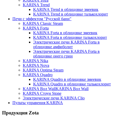
KARINA Tetra
KARINA Trend
KARINA Trend в облицовке змеевик
KARINA Trend в облицовке талькохлорит
Печи с эффектом "Русской бани"
KARINA Classic Steam
KARINA Forta
KARINA Forta в облицовке змеевик
KARINA Forta в облицовке талькохлорит
Электрические печи KARINA Forta в
облицовке амфиболит
Электрические печи KARINA Forta в
облицовке онего грин
KARINA Nika
KARINA Nova
KARINA Optima Steam
KARINA Quadro
KARINA Quadro в облицовке змеевик
KARINA Quadro в облицовке талькохлорит
KARINA Вол WallKARINA Вол Wall
KARINA Стоун Stone
Электрические печи KARINA Clio
Пульты управения KARINA
Продукция Zota