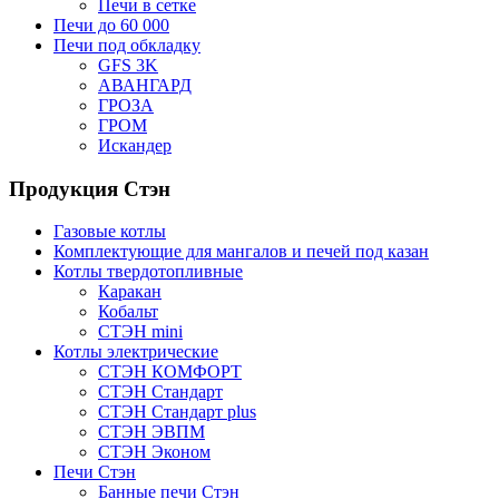
Печи в сетке
Печи до 60 000
Печи под обкладку
GFS 3K
АВАНГАРД
ГРОЗА
ГРОМ
Искандер
Продукция Стэн
Газовые котлы
Комплектующие для мангалов и печей под казан
Котлы твердотопливные
Каракан
Кобальт
СТЭН mini
Котлы электрические
СТЭН КОМФОРТ
СТЭН Стандарт
СТЭН Стандарт plus
СТЭН ЭВПМ
СТЭН Эконом
Печи Стэн
Банные печи Стэн