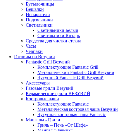
Бутылочницы
Вешалки
Испарители
Подсвечники
Светильники
Светильники Белый
Светильники Янтарь
Средства для чистки стекла
Часы
Черпаки
Готовим на Везувии
Fantastic Grill Везувий
Комплектующие Fantastic Grill
Металлический Fantastic Grill Везувий
Чугунный Fantastic Grill Везувий
Аксессуары
Газовые грили Везувий
Керамические грили ВЕЗУВИЙ
Костровые чаши
Комплектующие Fantastic
Металлическая костровая чаша Везувий
Чугунная костровая чаша Fantastic
Мангалы - Грили
Гриль – Печь «От Шефа»
Мангал "Дачник"