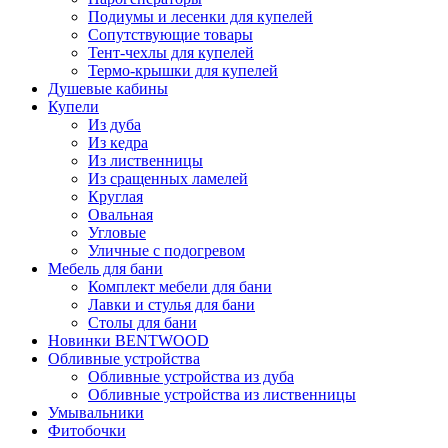
Подиумы и лесенки для купелей
Сопутствующие товары
Тент-чехлы для купелей
Термо-крышки для купелей
Душевые кабины
Купели
Из дуба
Из кедра
Из лиственницы
Из сращенных ламелей
Круглая
Овальная
Угловые
Уличные с подогревом
Мебель для бани
Комплект мебели для бани
Лавки и стулья для бани
Столы для бани
Новинки BENTWOOD
Обливные устройства
Обливные устройства из дуба
Обливные устройства из лиственницы
Умывальники
Фитобочки