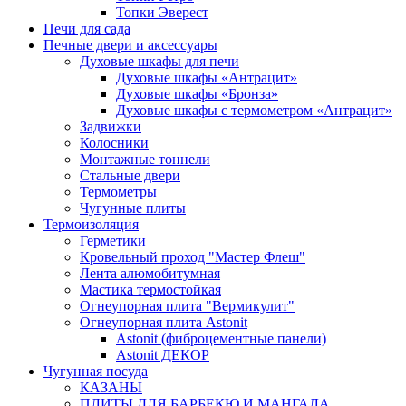
Топки Эверест
Печи для сада
Печные двери и аксессуары
Духовые шкафы для печи
Духовые шкафы «Антрацит»
Духовые шкафы «Бронза»
Духовые шкафы с термометром «Антрацит»
Задвижки
Колосники
Монтажные тоннели
Стальные двери
Термометры
Чугунные плиты
Термоизоляция
Герметики
Кровельный проход "Мастер Флеш"
Лента алюмобитумная
Мастика термостойкая
Огнеупорная плита "Вермикулит"
Огнеупорная плита Astonit
Astonit (фиброцементные панели)
Astonit ДЕКОР
Чугунная посуда
КАЗАНЫ
ПЛИТЫ ДЛЯ БАРБЕКЮ И МАНГАЛА