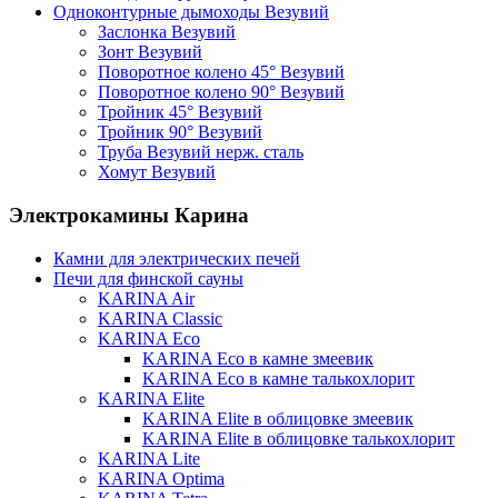
Одноконтурные дымоходы Везувий
Заслонка Везувий
Зонт Везувий
Поворотное колено 45° Везувий
Поворотное колено 90° Везувий
Тройник 45° Везувий
Тройник 90° Везувий
Труба Везувий нерж. сталь
Хомут Везувий
Электрокамины Карина
Камни для электрических печей
Печи для финской сауны
KARINA Air
KARINA Classic
KARINA Eco
KARINA Eco в камне змеевик
KARINA Eco в камне талькохлорит
KARINA Elite
KARINA Elite в облицовке змеевик
KARINA Elite в облицовке талькохлорит
KARINA Lite
KARINA Optima