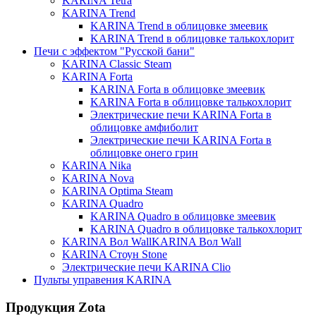
KARINA Tetra
KARINA Trend
KARINA Trend в облицовке змеевик
KARINA Trend в облицовке талькохлорит
Печи с эффектом "Русской бани"
KARINA Classic Steam
KARINA Forta
KARINA Forta в облицовке змеевик
KARINA Forta в облицовке талькохлорит
Электрические печи KARINA Forta в
облицовке амфиболит
Электрические печи KARINA Forta в
облицовке онего грин
KARINA Nika
KARINA Nova
KARINA Optima Steam
KARINA Quadro
KARINA Quadro в облицовке змеевик
KARINA Quadro в облицовке талькохлорит
KARINA Вол WallKARINA Вол Wall
KARINA Стоун Stone
Электрические печи KARINA Clio
Пульты управения KARINA
Продукция Zota