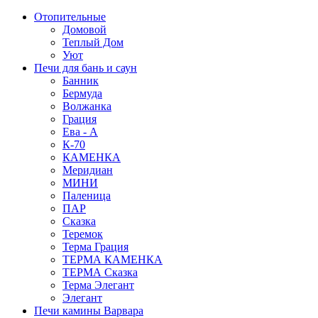
Отопительные
Домовой
Теплый Дом
Уют
Печи для бань и саун
Банник
Бермуда
Волжанка
Грация
Ева - А
К-70
КАМЕНКА
Меридиан
МИНИ
Паленица
ПАР
Сказка
Теремок
Терма Грация
ТЕРМА КАМЕНКА
ТЕРМА Сказка
Терма Элегант
Элегант
Печи камины Варвара