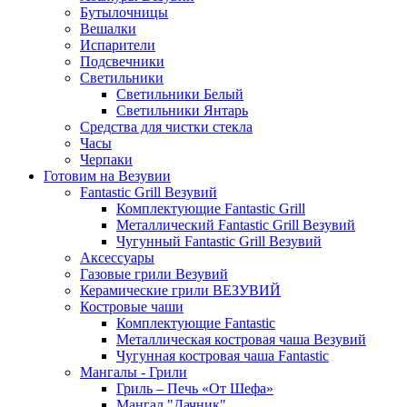
Бутылочницы
Вешалки
Испарители
Подсвечники
Светильники
Светильники Белый
Светильники Янтарь
Средства для чистки стекла
Часы
Черпаки
Готовим на Везувии
Fantastic Grill Везувий
Комплектующие Fantastic Grill
Металлический Fantastic Grill Везувий
Чугунный Fantastic Grill Везувий
Аксессуары
Газовые грили Везувий
Керамические грили ВЕЗУВИЙ
Костровые чаши
Комплектующие Fantastic
Металлическая костровая чаша Везувий
Чугунная костровая чаша Fantastic
Мангалы - Грили
Гриль – Печь «От Шефа»
Мангал "Дачник"