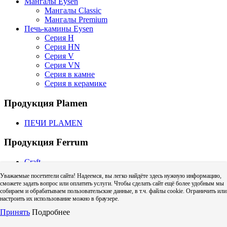
Мангалы Eysen
Мангалы Classic
Мангалы Premium
Печь-камины Eysen
Серия H
Серия HN
Серия V
Серия VN
Серия в камне
Серия в керамике
Продукция Plamen
ПЕЧИ PLAMEN
Продукция Ferrum
Craft
CRAFT GS | GS-50 (для газовых котлов)
Уважаемые посетители сайта! Надеемся, вы легко найдёте здесь нужную информацию,
CRAFT HF | HF-50 (для твердого топлива)
сможете задать вопрос или оплатить услуги. Чтобы сделать сайт ещё более удобным мы
Craft HF (одностенный дымоход)
собираем и обрабатываем пользовательские данные, в т.ч. файлы cookie. Ограничить или
Адаптер котла Craft
настроить их использование можно в браузере.
Дефлектор Craft (зонт с ветрозащитой)
Принять
Подробнее
Колено Craft
Тройник Craft