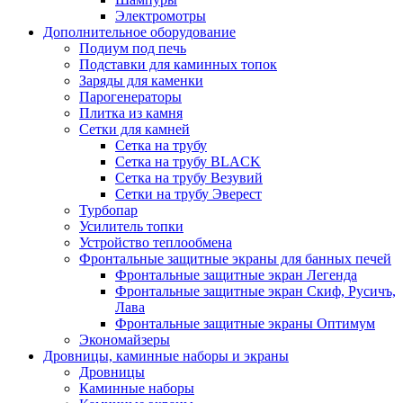
Электромотры
Дополнительное оборудование
Подиум под печь
Подставки для каминных топок
Заряды для каменки
Парогенераторы
Плитка из камня
Сетки для камней
Сетка на трубу
Сетка на трубу BLACK
Сетка на трубу Везувий
Сетки на трубу Эверест
Турбопар
Усилитель топки
Устройство теплообмена
Фронтальные защитные экраны для банных печей
Фронтальные защитные экран Легенда
Фронтальные защитные экран Скиф, Русичъ,
Лава
Фронтальные защитные экраны Оптимум
Экономайзеры
Дровницы, каминные наборы и экраны
Дровницы
Каминные наборы