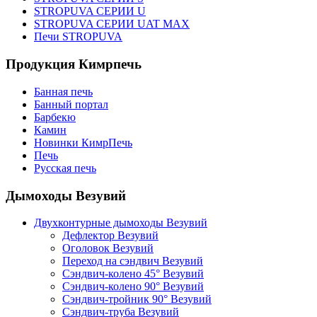
STROPUVA СЕРИИ U
STROPUVA СЕРИИ UAT MAX
Печи STROPUVA
Продукция Кимрпечь
Банная печь
Банный портал
Барбекю
Камин
Новинки КимрПечь
Печь
Русская печь
Дымоходы Везувий
Двухконтурные дымоходы Везувий
Дефлектор Везувий
Оголовок Везувий
Переход на сэндвич Везувий
Сэндвич-колено 45° Везувий
Сэндвич-колено 90° Везувий
Сэндвич-тройник 90° Везувий
Сэндвич-труба Везувий