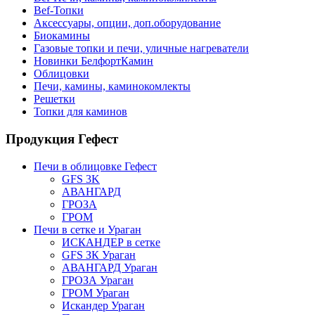
Bef-Топки
Аксессуары, опции, доп.оборудование
Биокамины
Газовые топки и печи, уличные нагреватели
Новинки БелфортКамин
Облицовки
Печи, камины, каминокомлекты
Решетки
Топки для каминов
Продукция Гефест
Печи в облицовке Гефест
GFS 3K
АВАНГАРД
ГРОЗА
ГРОМ
Печи в сетке и Ураган
ИСКАНДЕР в сетке
GFS ЗК Ураган
АВАНГАРД Ураган
ГРОЗА Ураган
ГРОМ Ураган
Искандер Ураган