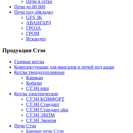
Печи в сетке
Печи до 60 000
Печи под обкладку
GFS 3K
АВАНГАРД
ГРОЗА
ГРОМ
Искандер
Продукция Стэн
Газовые котлы
Комплектующие для мангалов и печей под казан
Котлы твердотопливные
Каракан
Кобальт
СТЭН mini
Котлы электрические
СТЭН КОМФОРТ
СТЭН Стандарт
СТЭН Стандарт plus
СТЭН ЭВПМ
СТЭН Эконом
Печи Стэн
Банные печи Стэн