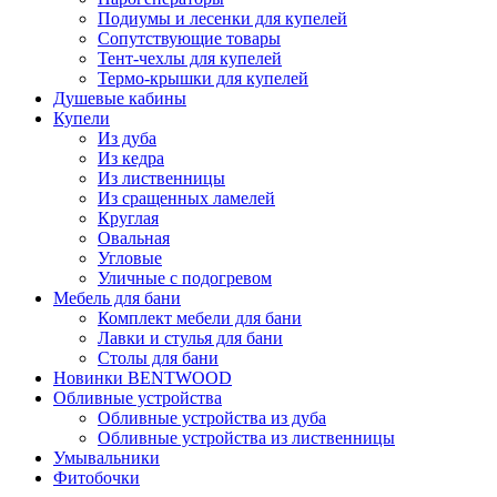
Подиумы и лесенки для купелей
Сопутствующие товары
Тент-чехлы для купелей
Термо-крышки для купелей
Душевые кабины
Купели
Из дуба
Из кедра
Из лиственницы
Из сращенных ламелей
Круглая
Овальная
Угловые
Уличные с подогревом
Мебель для бани
Комплект мебели для бани
Лавки и стулья для бани
Столы для бани
Новинки BENTWOOD
Обливные устройства
Обливные устройства из дуба
Обливные устройства из лиственницы
Умывальники
Фитобочки