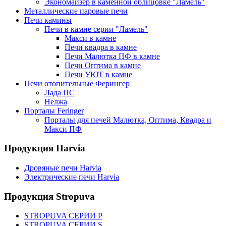
Экономайзер в каменной облицовке "Ламель"
Металлические паровые печи
Печи камины
Печи в камне серии "Ламель"
Макси в камне
Печи квадра в камне
Печи Малютка ПФ в камне
Печи Оптима в камне
Печи УЮТ в камне
Печи отопительные Ферингер
Лада ПС
Нелжа
Порталы Feringer
Порталы для печей Малютка, Оптима, Квадра и
Макси ПФ
Продукция Harvia
Дровяные печи Harvia
Электрические печи Harvia
Продукция Stropuva
STROPUVA СЕРИИ P
STROPUVA СЕРИИ S