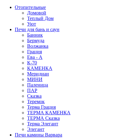
Отопительные
Домовой
Теплый Дом
Уют
Печи для бань и саун
Банник
Бермуда
Волжанка
Грация
Ева - А
К-70
КАМЕНКА
Меридиан
МИНИ
Паленица
ПАР
Сказка
Теремок
Терма Грация
ТЕРМА КАМЕНКА
ТЕРМА Сказка
Терма Элегант
Элегант
Печи камины Варвара