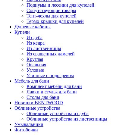
Подиумы и лесенки для купелей
Сопутствующие товары
Тент-чехлы для купелей
Термо-крышки для купелей
Душевые кабины
Купели
Из дуба
Из кедра
Из лиственницы
Из сращенных ламелей
Круглая
Овальная
Угловые
Уличные с подогревом
Мебель для бани
Комплект мебели для бани
Лавки и стулья для бани
Столы для бани
Новинки BENTWOOD
Обливные устройства
Обливные устройства из дуба
Обливные устройства из лиственницы
Умывальники
Фитобочки