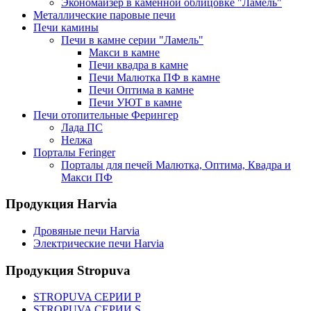
Экономайзер в каменной облицовке "Ламель"
Металлические паровые печи
Печи камины
Печи в камне серии "Ламель"
Макси в камне
Печи квадра в камне
Печи Малютка ПФ в камне
Печи Оптима в камне
Печи УЮТ в камне
Печи отопительные Ферингер
Лада ПС
Нелжа
Порталы Feringer
Порталы для печей Малютка, Оптима, Квадра и
Макси ПФ
Продукция Harvia
Дровяные печи Harvia
Электрические печи Harvia
Продукция Stropuva
STROPUVA СЕРИИ P
STROPUVA СЕРИИ S