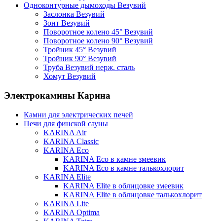
Одноконтурные дымоходы Везувий
Заслонка Везувий
Зонт Везувий
Поворотное колено 45° Везувий
Поворотное колено 90° Везувий
Тройник 45° Везувий
Тройник 90° Везувий
Труба Везувий нерж. сталь
Хомут Везувий
Электрокамины Карина
Камни для электрических печей
Печи для финской сауны
KARINA Air
KARINA Classic
KARINA Eco
KARINA Eco в камне змеевик
KARINA Eco в камне талькохлорит
KARINA Elite
KARINA Elite в облицовке змеевик
KARINA Elite в облицовке талькохлорит
KARINA Lite
KARINA Optima