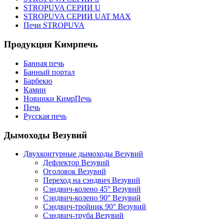
STROPUVA СЕРИИ U
STROPUVA СЕРИИ UAT MAX
Печи STROPUVA
Продукция Кимрпечь
Банная печь
Банный портал
Барбекю
Камин
Новинки КимрПечь
Печь
Русская печь
Дымоходы Везувий
Двухконтурные дымоходы Везувий
Дефлектор Везувий
Оголовок Везувий
Переход на сэндвич Везувий
Сэндвич-колено 45° Везувий
Сэндвич-колено 90° Везувий
Сэндвич-тройник 90° Везувий
Сэндвич-труба Везувий