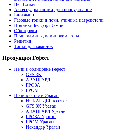
Bef-Топки
Аксессуары, опции, доп.оборудование
Биокамины
Газовые топки и печи, уличные нагреватели
Новинки БелфортКамин
Облицовки
Печи, камины, каминокомлекты
Решетки
Топки для каминов
Продукция Гефест
Печи в облицовке Гефест
GFS 3K
АВАНГАРД
ГРОЗА
ГРОМ
Печи в сетке и Ураган
ИСКАНДЕР в сетке
GFS ЗК Ураган
АВАНГАРД Ураган
ГРОЗА Ураган
ГРОМ Ураган
Искандер Ураган