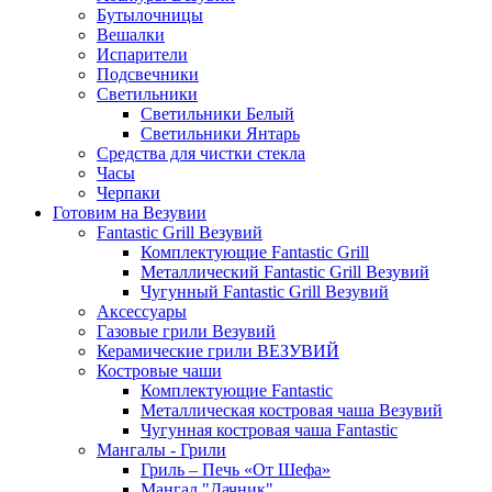
Бутылочницы
Вешалки
Испарители
Подсвечники
Светильники
Светильники Белый
Светильники Янтарь
Средства для чистки стекла
Часы
Черпаки
Готовим на Везувии
Fantastic Grill Везувий
Комплектующие Fantastic Grill
Металлический Fantastic Grill Везувий
Чугунный Fantastic Grill Везувий
Аксессуары
Газовые грили Везувий
Керамические грили ВЕЗУВИЙ
Костровые чаши
Комплектующие Fantastic
Металлическая костровая чаша Везувий
Чугунная костровая чаша Fantastic
Мангалы - Грили
Гриль – Печь «От Шефа»
Мангал "Дачник"