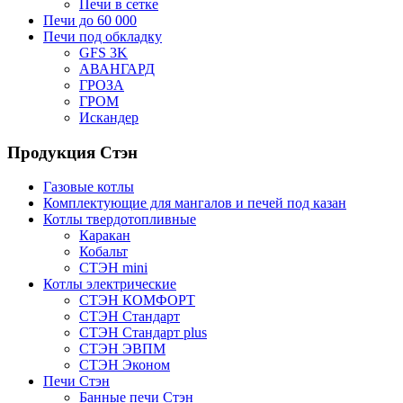
Печи в сетке
Печи до 60 000
Печи под обкладку
GFS 3K
АВАНГАРД
ГРОЗА
ГРОМ
Искандер
Продукция Стэн
Газовые котлы
Комплектующие для мангалов и печей под казан
Котлы твердотопливные
Каракан
Кобальт
СТЭН mini
Котлы электрические
СТЭН КОМФОРТ
СТЭН Стандарт
СТЭН Стандарт plus
СТЭН ЭВПМ
СТЭН Эконом
Печи Стэн
Банные печи Стэн