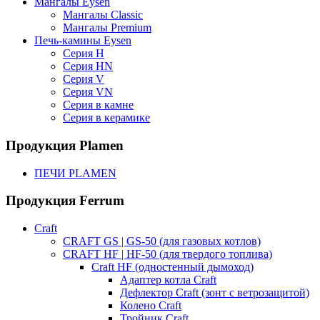
Мангалы Eysen
Мангалы Classic
Мангалы Premium
Печь-камины Eysen
Серия H
Серия HN
Серия V
Серия VN
Серия в камне
Серия в керамике
Продукция Plamen
ПЕЧИ PLAMEN
Продукция Ferrum
Craft
CRAFT GS | GS-50 (для газовых котлов)
CRAFT HF | HF-50 (для твердого топлива)
Craft HF (одностенный дымоход)
Адаптер котла Craft
Дефлектор Craft (зонт с ветрозащитой)
Колено Craft
Тройник Craft