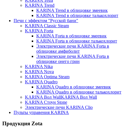
KARINA Tetra
KARINA Trend
KARINA Trend в облицовке змеевик
KARINA Trend в облицовке талькохлорит
Печи с эффектом "Русской бани"
KARINA Classic Steam
KARINA Forta
KARINA Forta в облицовке змеевик
KARINA Forta в облицовке талькохлорит
Электрические печи KARINA Forta в
облицовке амфиболит
Электрические печи KARINA Forta в
облицовке онего грин
KARINA Nika
KARINA Nova
KARINA Optima Steam
KARINA Quadro
KARINA Quadro в облицовке змеевик
KARINA Quadro в облицовке талькохлорит
KARINA Вол WallKARINA Вол Wall
KARINA Стоун Stone
Электрические печи KARINA Clio
Пульты управения KARINA
Продукция Zota