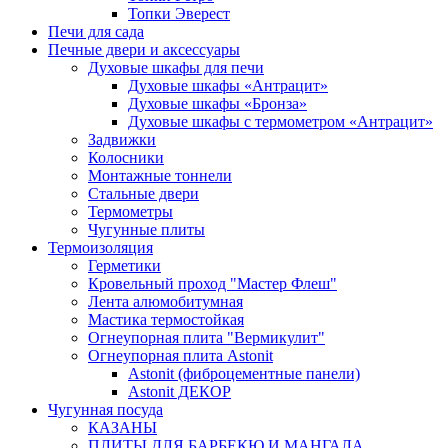
Топки Эверест
Печи для сада
Печные двери и аксессуары
Духовые шкафы для печи
Духовые шкафы «Антрацит»
Духовые шкафы «Бронза»
Духовые шкафы с термометром «Антрацит»
Задвижки
Колосники
Монтажные тоннели
Стальные двери
Термометры
Чугунные плиты
Термоизоляция
Герметики
Кровельный проход "Мастер Флеш"
Лента алюмобитумная
Мастика термостойкая
Огнеупорная плита "Вермикулит"
Огнеупорная плита Astonit
Astonit (фиброцементные панели)
Astonit ДЕКОР
Чугунная посуда
КАЗАНЫ
ПЛИТЫ ДЛЯ БАРБЕКЮ И МАНГАЛА