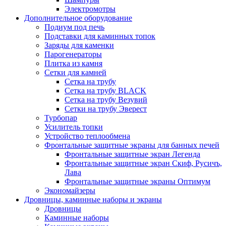
Электромотры
Дополнительное оборудование
Подиум под печь
Подставки для каминных топок
Заряды для каменки
Парогенераторы
Плитка из камня
Сетки для камней
Сетка на трубу
Сетка на трубу BLACK
Сетка на трубу Везувий
Сетки на трубу Эверест
Турбопар
Усилитель топки
Устройство теплообмена
Фронтальные защитные экраны для банных печей
Фронтальные защитные экран Легенда
Фронтальные защитные экран Скиф, Русичъ,
Лава
Фронтальные защитные экраны Оптимум
Экономайзеры
Дровницы, каминные наборы и экраны
Дровницы
Каминные наборы