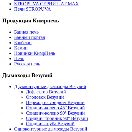
STROPUVA СЕРИИ UAT MAX
Печи STROPUVA
Продукция Кимрпечь
Банная печь
Банный портал
Барбекю
Камин
Новинки КимрПечь
Печь
Русская печь
Дымоходы Везувий
Двухконтурные дымоходы Везувий
Дефлектор Везувий
Оголовок Везувий
Переход на сэндвич Везувий
Сэндвич-колено 45° Везувий
Сэндвич-колено 90° Везувий
Сэндвич-тройник 90° Везувий
Сэндвич-труба Везувий
Одноконтурные дымоходы Везувий