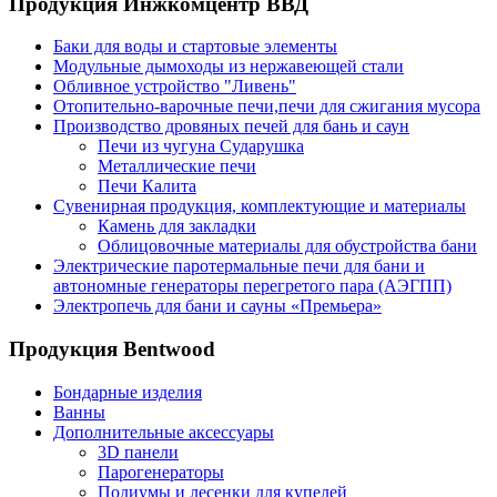
Продукция Инжкомцентр ВВД
Баки для воды и стартовые элементы
Модульные дымоходы из нержавеющей стали
Обливное устройство "Ливень"
Отопительно-варочные печи,печи для сжигания мусора
Производство дровяных печей для бань и саун
Печи из чугуна Сударушка
Металлические печи
Печи Калита
Сувенирная продукция, комплектующие и материалы
Камень для закладки
Облицовочные материалы для обустройства бани
Электрические паротермальные печи для бани и
автономные генераторы перегретого пара (АЭГПП)
Электропечь для бани и сауны «Премьера»
Продукция Bentwood
Бондарные изделия
Ванны
Дополнительные аксессуары
3D панели
Парогенераторы
Подиумы и лесенки для купелей