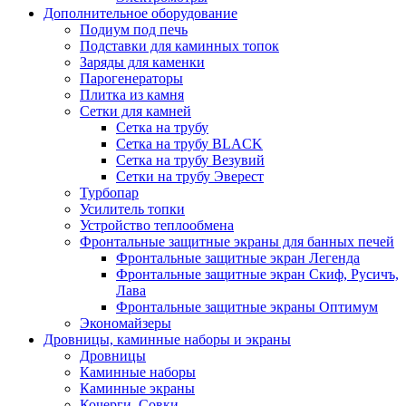
Дополнительное оборудование
Подиум под печь
Подставки для каминных топок
Заряды для каменки
Парогенераторы
Плитка из камня
Сетки для камней
Сетка на трубу
Сетка на трубу BLACK
Сетка на трубу Везувий
Сетки на трубу Эверест
Турбопар
Усилитель топки
Устройство теплообмена
Фронтальные защитные экраны для банных печей
Фронтальные защитные экран Легенда
Фронтальные защитные экран Скиф, Русичъ,
Лава
Фронтальные защитные экраны Оптимум
Экономайзеры
Дровницы, каминные наборы и экраны
Дровницы
Каминные наборы
Каминные экраны
Кочерги, Совки