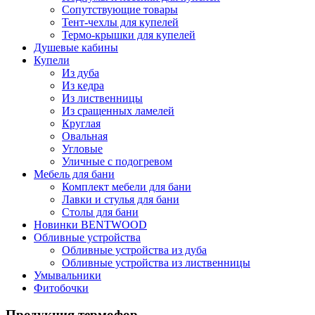
Сопутствующие товары
Тент-чехлы для купелей
Термо-крышки для купелей
Душевые кабины
Купели
Из дуба
Из кедра
Из лиственницы
Из сращенных ламелей
Круглая
Овальная
Угловые
Уличные с подогревом
Мебель для бани
Комплект мебели для бани
Лавки и стулья для бани
Столы для бани
Новинки BENTWOOD
Обливные устройства
Обливные устройства из дуба
Обливные устройства из лиственницы
Умывальники
Фитобочки
Продукция термофор