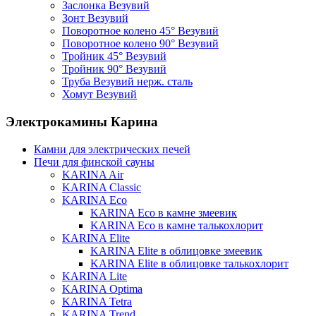
Заслонка Везувий
Зонт Везувий
Поворотное колено 45° Везувий
Поворотное колено 90° Везувий
Тройник 45° Везувий
Тройник 90° Везувий
Труба Везувий нерж. сталь
Хомут Везувий
Электрокамины Карина
Камни для электрических печей
Печи для финской сауны
KARINA Air
KARINA Classic
KARINA Eco
KARINA Eco в камне змеевик
KARINA Eco в камне талькохлорит
KARINA Elite
KARINA Elite в облицовке змеевик
KARINA Elite в облицовке талькохлорит
KARINA Lite
KARINA Optima
KARINA Tetra
KARINA Trend