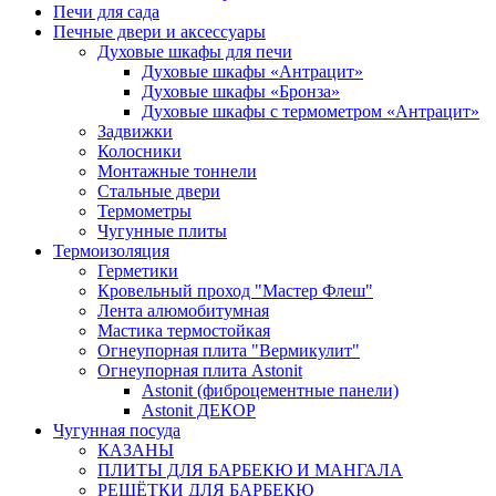
Печи для сада
Печные двери и аксессуары
Духовые шкафы для печи
Духовые шкафы «Антрацит»
Духовые шкафы «Бронза»
Духовые шкафы с термометром «Антрацит»
Задвижки
Колосники
Монтажные тоннели
Стальные двери
Термометры
Чугунные плиты
Термоизоляция
Герметики
Кровельный проход "Мастер Флеш"
Лента алюмобитумная
Мастика термостойкая
Огнеупорная плита "Вермикулит"
Огнеупорная плита Astonit
Astonit (фиброцементные панели)
Astonit ДЕКОР
Чугунная посуда
КАЗАНЫ
ПЛИТЫ ДЛЯ БАРБЕКЮ И МАНГАЛА
РЕШЁТКИ ДЛЯ БАРБЕКЮ