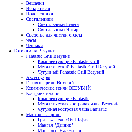
Вешалки
Испарители
Подсвечники
Светильники
Светильники Белый
Светильники Янтарь
Средства для чистки стекла
Часы
Черпаки
Готовим на Везувии
Fantastic Grill Везувий
Комплектующие Fantastic Grill
Металлический Fantastic Grill Везувий
Чугунный Fantastic Grill Везувий
Аксессуары
Газовые грили Везувий
Керамические грили ВЕЗУВИЙ
Костровые чаши
Комплектующие Fantastic
Металлическая костровая чаша Везувий
Чугунная костровая чаша Fantastic
Мангалы - Грили
Гриль – Печь «От Шефа»
Мангал "Дачник"
Мангалы "Надежный