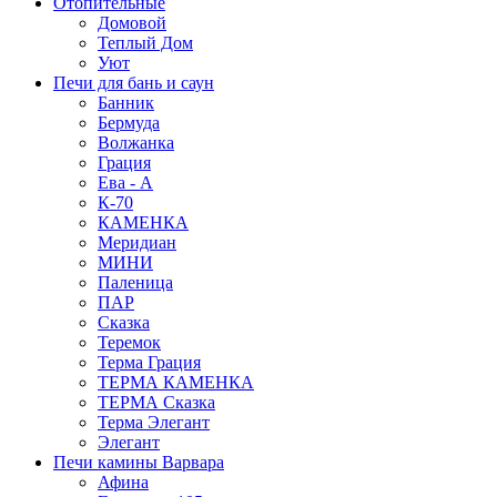
Отопительные
Домовой
Теплый Дом
Уют
Печи для бань и саун
Банник
Бермуда
Волжанка
Грация
Ева - А
К-70
КАМЕНКА
Меридиан
МИНИ
Паленица
ПАР
Сказка
Теремок
Терма Грация
ТЕРМА КАМЕНКА
ТЕРМА Сказка
Терма Элегант
Элегант
Печи камины Варвара
Афина