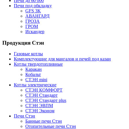
Печи до 60 000
Печи под обкладку
GFS 3K
АВАНГАРД
ГРОЗА
ГРОМ
Искандер
Продукция Стэн
Газовые котлы
Комплектующие для мангалов и печей под казан
Котлы твердотопливные
Каракан
Кобальт
СТЭН mini
Котлы электрические
СТЭН КОМФОРТ
СТЭН Стандарт
СТЭН Стандарт plus
СТЭН ЭВПМ
СТЭН Эконом
Печи Стэн
Банные печи Стэн
Отопительные печи Стэн