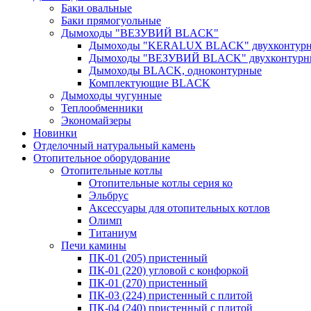
Баки овальные
Баки прямогуольные
Дымоходы "ВЕЗУВИЙ BLACK"
Дымоходы "KERALUX BLACK" двухконтур
Дымоходы "ВЕЗУВИЙ BLACK" двухконтурн
Дымоходы BLACK, одноконтурные
Комплектующие BLACK
Дымоходы чугунные
Теплообменники
Экономайзеры
Новинки
Отделочный натуральный камень
Отопительное оборудование
Отопительные котлы
Отопительные котлы серия ко
Эльбрус
Аксессуары для отопительных котлов
Олимп
Титаниум
Печи камины
ПК-01 (205) пристенный
ПК-01 (220) угловой с конфоркой
ПК-01 (270) пристенный
ПК-03 (224) пристенный с плитой
ПК-04 (240) пристенный с плитой