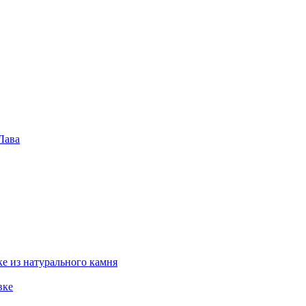
Лава
е из натурального камня
вке