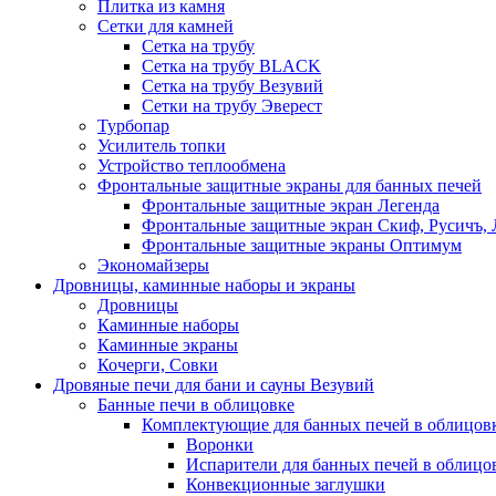
Плитка из камня
Сетки для камней
Сетка на трубу
Сетка на трубу BLACK
Сетка на трубу Везувий
Сетки на трубу Эверест
Турбопар
Усилитель топки
Устройство теплообмена
Фронтальные защитные экраны для банных печей
Фронтальные защитные экран Легенда
Фронтальные защитные экран Скиф, Русичъ, 
Фронтальные защитные экраны Оптимум
Экономайзеры
Дровницы, каминные наборы и экраны
Дровницы
Каминные наборы
Каминные экраны
Кочерги, Совки
Дровяные печи для бани и сауны Везувий
Банные печи в облицовке
Комплектующие для банных печей в облицовк
Воронки
Испарители для банных печей в облицо
Конвекционные заглушки