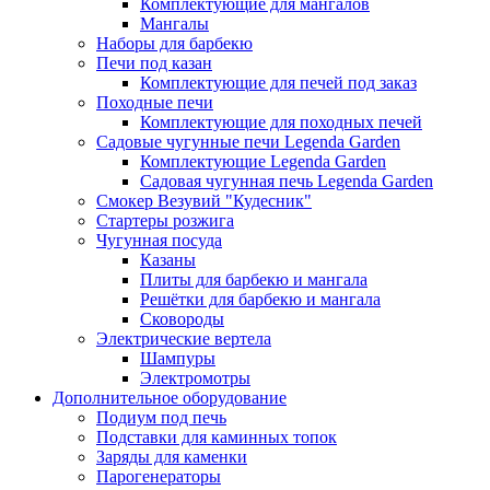
Комплектующие для мангалов
Мангалы
Наборы для барбекю
Печи под казан
Комплектующие для печей под заказ
Походные печи
Комплектующие для походных печей
Садовые чугунные печи Legenda Garden
Комплектующие Legenda Garden
Садовая чугунная печь Legenda Garden
Смокер Везувий "Кудесник"
Стартеры розжига
Чугунная посуда
Казаны
Плиты для барбекю и мангала
Решётки для барбекю и мангала
Сковороды
Электрические вертела
Шампуры
Электромотры
Дополнительное оборудование
Подиум под печь
Подставки для каминных топок
Заряды для каменки
Парогенераторы